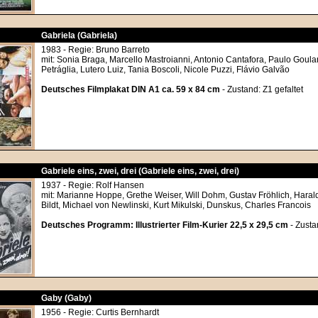
Gabriela (Gabriela)
1983 - Regie: Bruno Barreto
mit: Sonia Braga, Marcello Mastroianni, Antonio Cantafora, Paulo Goular
Petráglia, Lutero Luiz, Tania Boscoli, Nicole Puzzi, Flávio Galvão
Deutsches Filmplakat DIN A1 ca. 59 x 84 cm
- Zustand: Z1 gefaltet
Gabriele eins, zwei, drei (Gabriele eins, zwei, drei)
1937 - Regie: Rolf Hansen
mit: Marianne Hoppe, Grethe Weiser, Will Dohm, Gustav Fröhlich, Haral
Bildt, Michael von Newlinski, Kurt Mikulski, Dunskus, Charles Francois
Deutsches Programm: Illustrierter Film-Kurier 22,5 x 29,5 cm
- Zusta
Gaby (Gaby)
1956 - Regie: Curtis Bernhardt