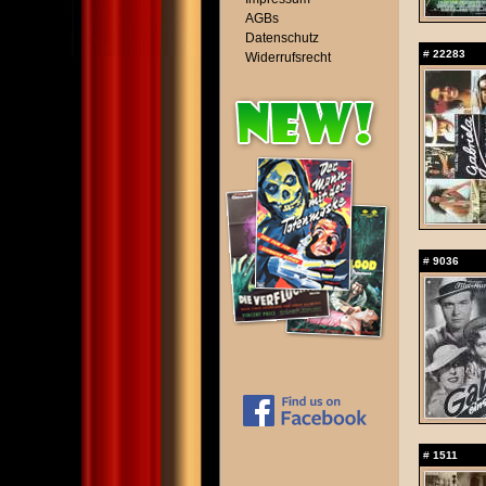
AGBs
Datenschutz
#
22283
Widerrufsrecht
#
9036
#
1511