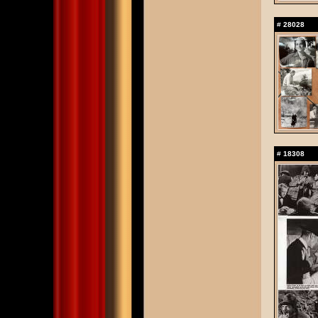
#
28028
#
18308