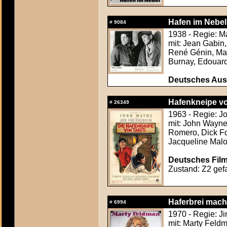
Hafen im Nebel
#
9084
1938 - Regie: M
mit: Jean Gabin
René Génin, Mar
Burnay, Edouar
Deutsches Aush
Hafenkneipe vo
#
26349
1963 - Regie: J
mit: John Wayne
Romero, Dick Fo
Jacqueline Malo
Deutsches Film
Zustand: Z2 gefa
Haferbrei mach
#
6994
1970 - Regie: J
mit: Marty Feldm