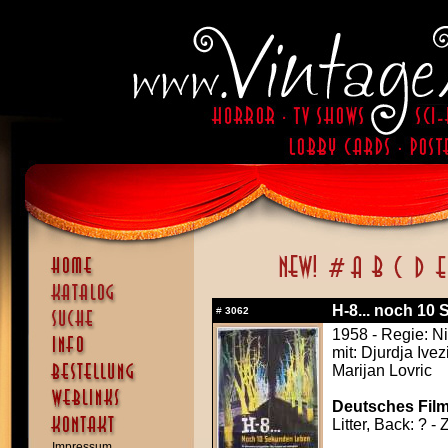
H-8... noch 10 
#
3062
1958 - Regie: N
mit: Djurdja Ive
Marijan Lovric
Deutsches Film
Litter, Back: ? -
Impressum