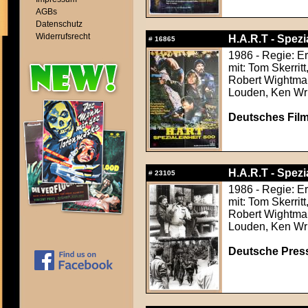
AGBs
Datenschutz
Widerrufsrecht
H.A.R.T - Spezi
#
16865
1986 - Regie: E
mit: Tom Skerrit
Robert Wightman
Louden, Ken Wr
Deutsches Film
H.A.R.T - Spezi
#
23105
1986 - Regie: E
mit: Tom Skerrit
Robert Wightman
Louden, Ken Wr
Deutsche Press