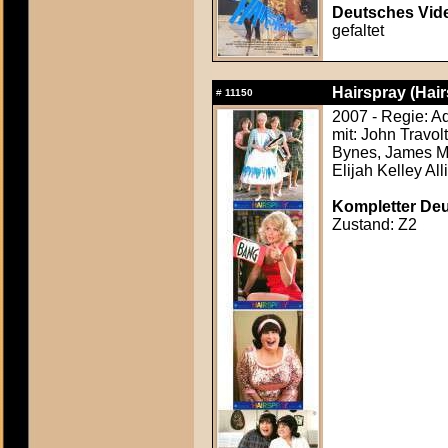
Deutsches Vide
gefaltet
Hairspray (Hair
#
11150
2007 - Regie: 
mit: John Travol
Bynes, James Ma
Elijah Kelley All
Kompletter Deut
Zustand: Z2