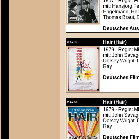
1957 - Regie: F
mit: Hansjörg F
Engelmann, Hors
Thomas Braut, 
Deutsches Aush
Hair (Hair)
#
4755
1979 - Regie: M
mit: John Savag
Dorsey Wright, 
Ray
Deutsches Film
Hair (Hair)
#
4753
1979 - Regie: M
mit: John Savag
Dorsey Wright, 
Ray
Deutsches Film