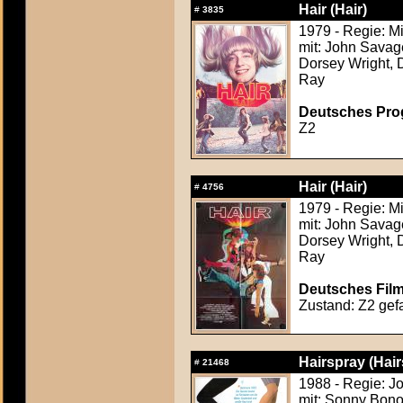
Hair (Hair)
#
3835
1979 - Regie: M
mit: John Savag
Dorsey Wright, 
Ray
Deutsches Prog
Z2
Hair (Hair)
#
4756
1979 - Regie: M
mit: John Savag
Dorsey Wright, 
Ray
Deutsches Film
Zustand: Z2 gefa
Hairspray (Hair
#
21468
1988 - Regie: J
mit: Sonny Bono