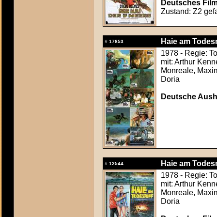
Deutsches Film
Zustand: Z2 gefa
Haie am Todesri
#
17853
1978 - Regie: To
mit: Arthur Kenn
Monreale, Maxim
Doria
Deutsche Ausha
Haie am Todesri
#
12544
1978 - Regie: To
mit: Arthur Kenn
Monreale, Maxim
Doria