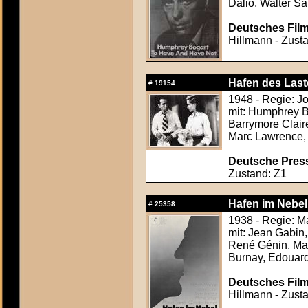
Dalio, Walter S
Deutsches Film
Hillmann - Zusta
Hafen des Last
#
19154
1948 - Regie: J
mit: Humphrey B
Barrymore Clair
Marc Lawrence,
Deutsche Press
Zustand: Z1
Hafen im Nebel
#
25358
1938 - Regie: M
mit: Jean Gabin
René Génin, Mar
Burnay, Edouar
Deutsches Film
Hillmann - Zusta