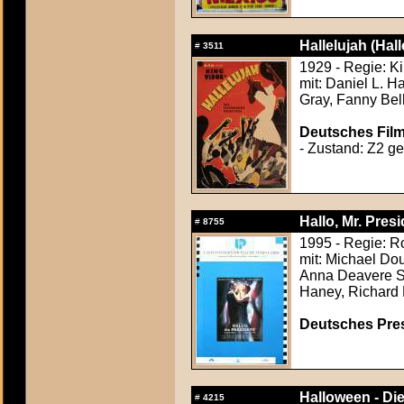
Hallelujah (Hall
#
3511
1929 - Regie: K
mit: Daniel L. 
Gray, Fanny Bel
Deutsches Film
- Zustand: Z2 gef
Hallo, Mr. Pres
#
8755
1995 - Regie: R
mit: Michael Dou
Anna Deavere S
Haney, Richard 
Deutsches Press
Halloween - Di
#
4215