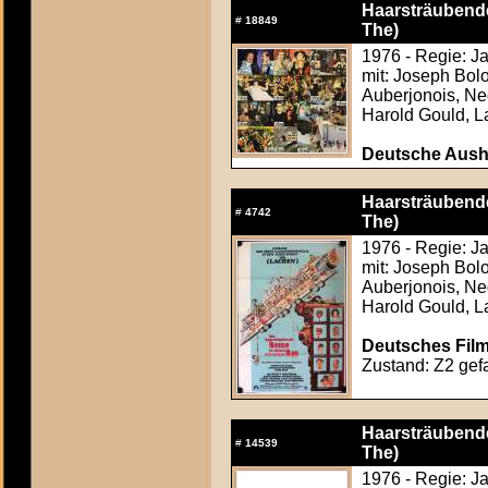
Haarsträubende
#
18849
The)
1976 - Regie: J
mit: Joseph Bol
Auberjonois, Ne
Harold Gould, 
Deutsche Ausha
Haarsträubende
#
4742
The)
1976 - Regie: J
mit: Joseph Bol
Auberjonois, Ne
Harold Gould, 
Deutsches Film
Zustand: Z2 gefa
Haarsträubende
#
14539
The)
1976 - Regie: J