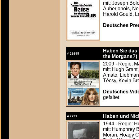
mit: Joseph Bol
Auberjonois, Ne
Harold Gould, 
Deutsches Press
Haben Sie das 
#
21695
the Morgans?)
2009 - Regie: 
mit: Hugh Grant
Amato, Liebman,
Técsy, Kevin B
Deutsches Vide
gefaltet
Haben und Nic
#
7731
1944 - Regie: 
mit: Humphrey B
Moran, Hoagy Ca