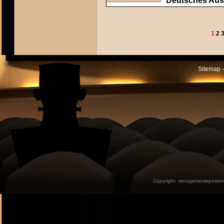
Deutsches Aush
1
2
Sitemap -
Copyright:
vintagemovieposter