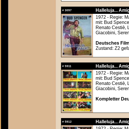
Halleluja... Ami
#
3097
1972 - Regie: Ma
mit: Bud Spence
Renato Cestiè, 
Giacobini, Seren
Deutsches Film
Zustand: Z2 gefa
Halleluja... Ami
#
5911
1972 - Regie: Ma
mit: Bud Spence
Renato Cestiè, 
Giacobini, Seren
Kompletter Deu
Halleluja... Ami
#
5912
1972 - Regie: Ma