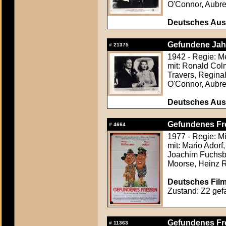
O'Connor, Aubr
Deutsches Aush
Gefundene Jah
#
21375
1942 - Regie: 
mit: Ronald Col
Travers, Regina
O'Connor, Aubr
Deutsches Aush
Gefundenes Fr
#
4664
1977 - Regie: M
mit: Mario Ador
Joachim Fuchsbe
Moorse, Heinz
Deutsches Film
Zustand: Z2 gefa
Gefundenes Fr
#
11363