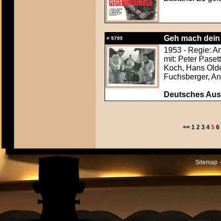
Geh mach dein 
#
9799
1953 - Regie: An
mit: Peter Paset
Koch, Hans Olde
Fuchsberger, An
Deutsches Aush
<<
1
2
3
4
5
6
Sitemap -