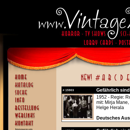
Gefährlich sind
#
15903
1952 - Regie: R
mit: Mirja Mane,
Helge Herala
Deutsches Aush
Impressum