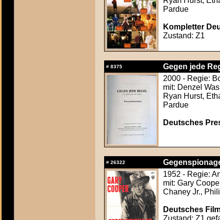
Ryan Hurst, Etha
Pardue
Kompletter Deut
Zustand: Z1
Gegen jede Reg
#
8375
2000 - Regie: B
mit: Denzel Was
Ryan Hurst, Etha
Pardue
Deutsches Press
Gegenspionage 
#
26322
1952 - Regie: A
mit: Gary Cooper
Chaney Jr., Phil
Deutsches Film
Zustand: Z1 gefa