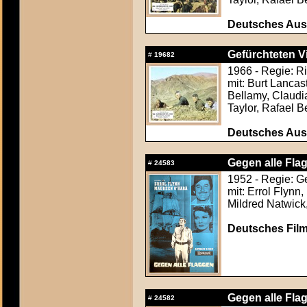
Deutsches Aush
Gefürchteten Vi
#
19682
1966 - Regie: R
mit: Burt Lancas
Bellamy, Claudi
Taylor, Rafael B
Deutsches Aush
Gegen alle Flag
#
24583
1952 - Regie: 
mit: Errol Flynn
Mildred Natwick
Deutsches Film
Gegen alle Flag
#
24582