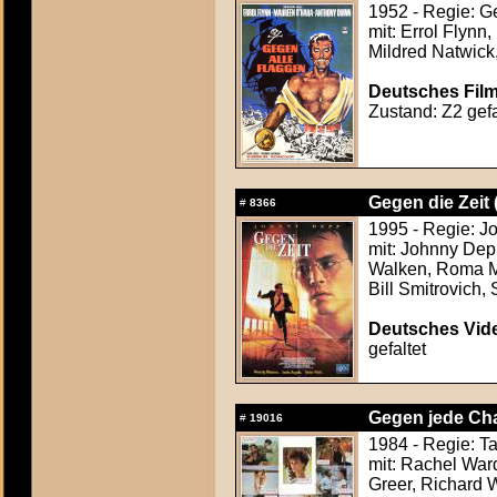
1952 - Regie: 
mit: Errol Flynn
Mildred Natwick
Deutsches Film
Zustand: Z2 gefa
Gegen die Zeit 
#
8366
1995 - Regie: 
mit: Johnny Dep
Walken, Roma Ma
Bill Smitrovich, 
Deutsches Vide
gefaltet
Gegen jede Cha
#
19016
1984 - Regie: T
mit: Rachel War
Greer, Richard 