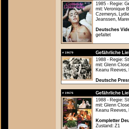
1985 - Regie: Gé
mit: Veronique 
Czemerys, Lydie
Jeanssen, Mare
Deutsches Vide
gefaltet
Gefährliche Li
#
19679
1988 - Regie: S
mit: Glenn Close
Keanu Reeves, 
Deutsche Press
Gefährliche Li
#
19676
1988 - Regie: S
mit: Glenn Close
Keanu Reeves, 
Kompletter Deut
Zustand: Z1