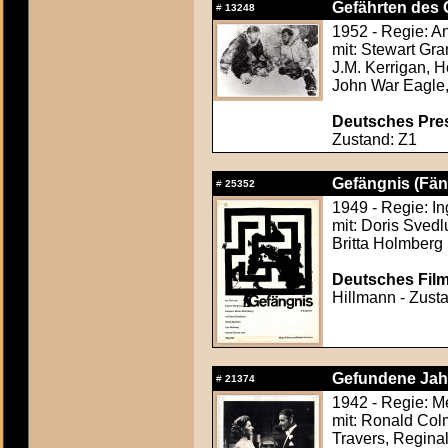
Gefährten des 
#
13248
1952 - Regie: A
mit: Stewart Gr
J.M. Kerrigan, 
John War Eagle,
Deutsches Pres
Zustand: Z1
Gefängnis (Fän
#
25352
1949 - Regie: 
mit: Doris Sved
Britta Holmberg
Deutsches Film
Hillmann - Zusta
Gefundene Jah
#
21374
1942 - Regie: 
mit: Ronald Col
Travers, Regina