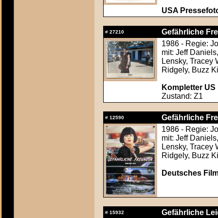
USA Pressefoto
Gefährliche Fr
#
27210
1986 - Regie: 
mit: Jeff Daniel
Lensky, Tracey 
Ridgely, Buzz Ki
Kompletter US F
Zustand: Z1
Gefährliche Fr
#
12590
1986 - Regie: 
mit: Jeff Daniel
Lensky, Tracey 
Ridgely, Buzz Ki
Deutsches Film
Gefährliche Le
#
15932