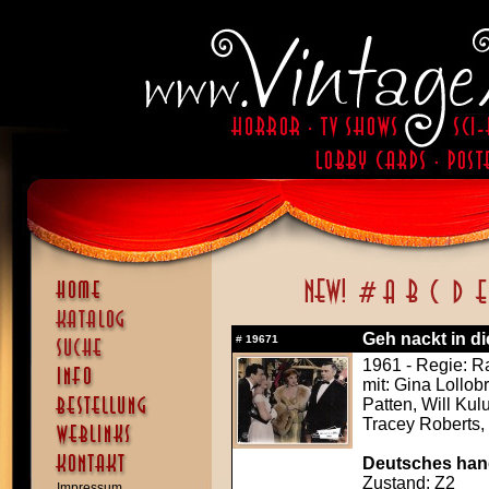
Geh nackt in di
#
19671
1961 - Regie: R
mit: Gina Lollob
Patten, Will Kul
Tracey Roberts,
Deutsches hand
Zustand: Z2
Impressum