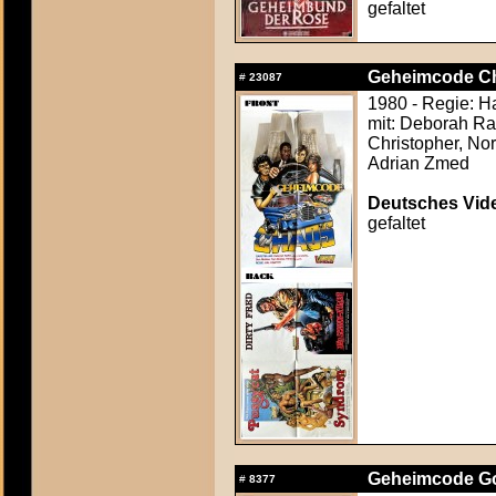
gefaltet
Geheimcode Cha
#
23087
1980 - Regie: H
mit: Deborah Raf
Christopher, No
Adrian Zmed
Deutsches Vide
gefaltet
Geheimcode Gol
#
8377