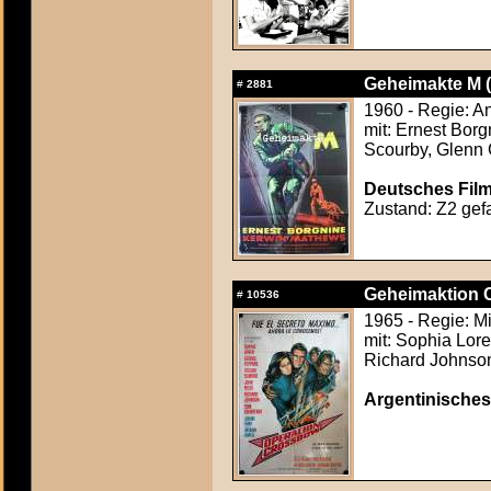
Geheimakte M (
#
2881
1960 - Regie: A
mit: Ernest Bor
Scourby, Glenn 
Deutsches Film
Zustand: Z2 gefa
Geheimaktion 
#
10536
1965 - Regie: M
mit: Sophia Lor
Richard Johnson,
Argentinisches 