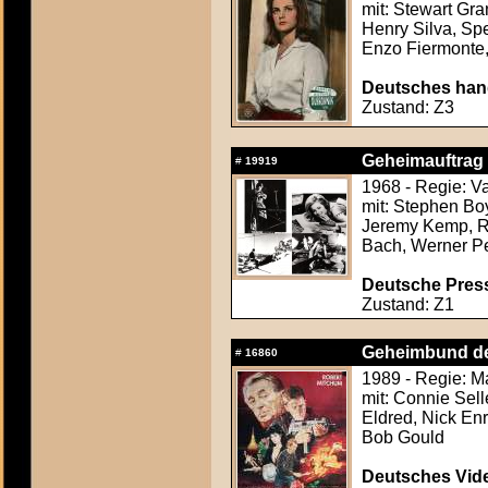
mit: Stewart Gr
Henry Silva, Sp
Enzo Fiermonte,
Deutsches hand
Zustand: Z3
Geheimauftrag
#
19919
1968 - Regie: V
mit: Stephen Bo
Jeremy Kemp, Ro
Bach, Werner P
Deutsche Press
Zustand: Z1
Geheimbund de
#
16860
1989 - Regie: M
mit: Connie Sel
Eldred, Nick Enr
Bob Gould
Deutsches Vide