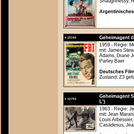
Shaughnessy, H
Argentinisches 
Geheimagent de
#
25190
1959 - Regie: 
mit: James Stewa
Adams, Diane Jer
Parley Baer
Deutsches Film
Zustand: Z3 gefa
Geheimagent S. 
#
12703
L')
1963 - Regie: J
mit: Jean Marai
Louis Arbessier,
Casadesus, Jean