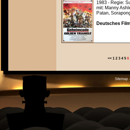
1983 - Regie: S
mit: Manny Ashl
Patan, Sorapon
Deutsches Film
<<
1
2
3
4
5
6
Sitemap -