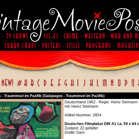
- Trauminsel im Pazifik (Galapagos - Trauminsel im Pazifik)
Deutschland 1962 - Regie: Heinz Sielmann
mit: Heinz Sielmann
Artikel-Nummer: 2854
Deutsches Filmplakat DIN A1 ca. 59 x 84 
Zustand: Z2 gefaltet
Grafik: Garn