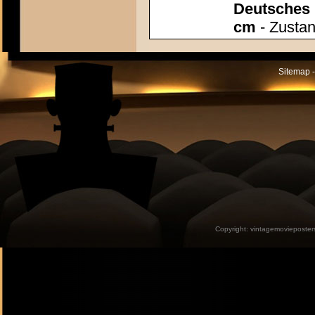
Deutsches P
cm
- Zustan
Sitemap -
Copyright:
vintagemovieposter