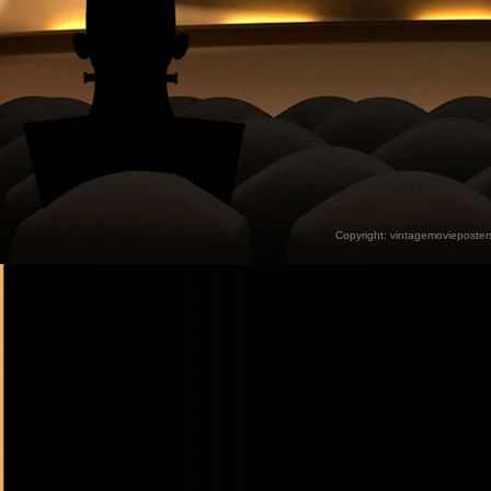
Copyright:
vintagemovieposter