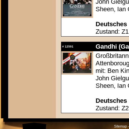
John Gielgu
Sheen, Ian 
Deutsches 
Zustand: Z1 
Gandhi (Ga
#
12591
Großbritann
Attenborou
mit: Ben Ki
John Gielgu
Sheen, Ian 
Deutsches 
Zustand: Z2 
Sitemap -