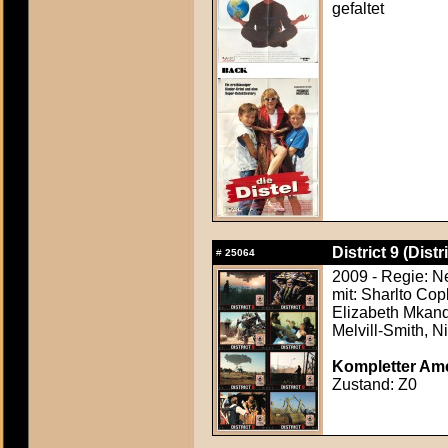
gefaltet
District 9 (Distri
#
25064
2009 - Regie: N
mit: Sharlto Cop
Elizabeth Mkand
Melvill-Smith, N
Kompletter Ame
Zustand: Z0