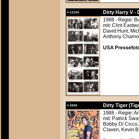
Dirty Harry V -
#
12106
1988 - Regie: 
mit: Clint Eastw
David Hunt, Mich
Anthony Charno
USA Pressefoto
Dirty Tiger (Ti
#
6936
1988 - Regie: A
mit: Patrick Sw
Bobby Di Cicco, 
Claven, Kevin B