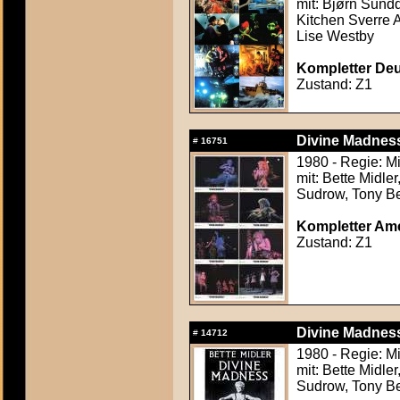
mit: Bjørn Sund
Kitchen Sverre A
Lise Westby
Kompletter Deut
Zustand: Z1
Divine Madness
#
16751
1980 - Regie: Mi
mit: Bette Midle
Sudrow, Tony Be
Kompletter Ame
Zustand: Z1
Divine Madness
#
14712
1980 - Regie: Mi
mit: Bette Midle
Sudrow, Tony Be