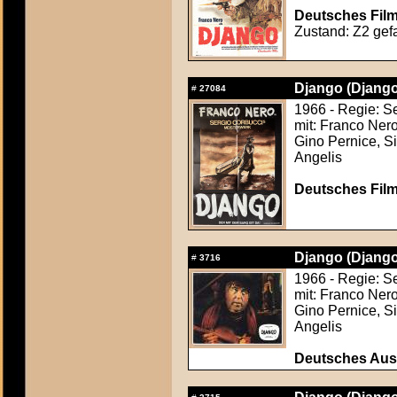
Deutsches Film
Zustand: Z2 gefa
Django (Django
#
27084
1966 - Regie: S
mit: Franco Ner
Gino Pernice, S
Angelis
Deutsches Film
Django (Django
#
3716
1966 - Regie: S
mit: Franco Ner
Gino Pernice, S
Angelis
Deutsches Aush