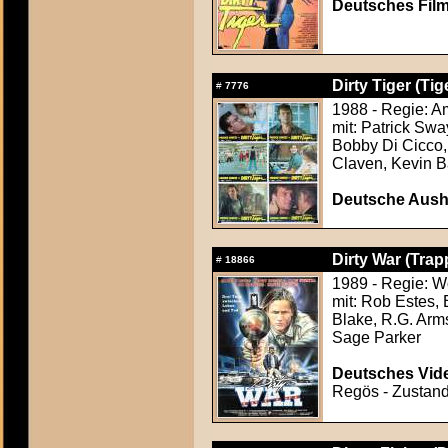
Deutsches Film
Dirty Tiger (Ti
#
7776
1988 - Regie: A
mit: Patrick Sw
Bobby Di Cicco, 
Claven, Kevin B
Deutsche Aush
Dirty War (Tra
#
18866
1989 - Regie: W
mit: Rob Estes,
Blake, R.G. Arm
Sage Parker
Deutsches Vide
Regös - Zustand: