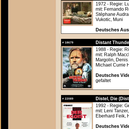
1972 - Regie: Lu
mit: Fernando Re
Stéphane Audran
Vukotic, Muni
Deutsches Aus
Distant Thunde
#
18679
1988 - Regie: R
mit: Ralph Macc
Margolin, Denis
Michael Currie H
Deutsches Vide
gefaltet
Distel, Die (Dist
#
22089
1992 - Regie: G
mit: Leni Tanze
Eberhard Feik, 
Deutsches Vide