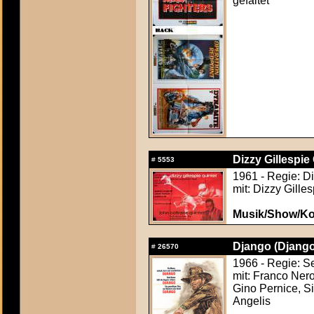
gefaltet
Dizzy Gillespie 
#
5553
1961 - Regie: Di
mit: Dizzy Gille
Musik/Show/Ko
Django (Django
#
26570
1966 - Regie: S
mit: Franco Ner
Gino Pernice, S
Angelis