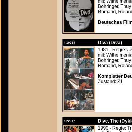
mit: Wilhelmenia
Bohringer, Thuy
Romand, Roland
Deutsches Film
Diva (Diva)
#
10269
1981 - Regie: J
mit: Wilhelmenia
Bohringer, Thuy
Romand, Roland
Kompletter Deut
Zustand: Z1
Dive, The (Dykk
#
22317
1990 - Regie: T