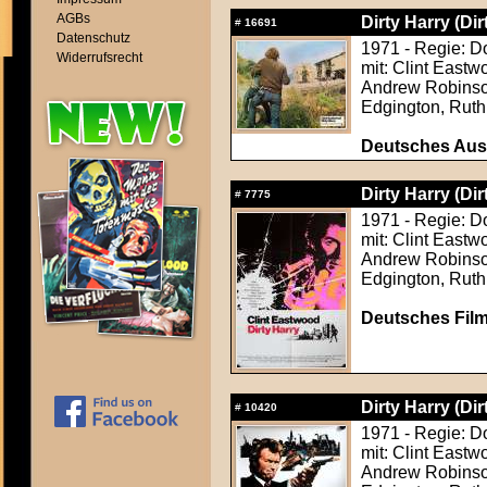
AGBs
Dirty Harry (Dir
#
16691
Datenschutz
1971 - Regie: D
Widerrufsrecht
mit: Clint East
Andrew Robinson
Edgington, Ruth
Deutsches Aush
Dirty Harry (Dir
#
7775
1971 - Regie: D
mit: Clint East
Andrew Robinson
Edgington, Ruth
Deutsches Film
Dirty Harry (Dir
#
10420
1971 - Regie: D
mit: Clint East
Andrew Robinson