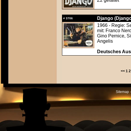
Z2 gefaltet
Django (Django
#
3706
1966 - Regie: S
mit: Franco Ner
Gino Pernice, S
Angelis
Deutsches Aush
<<
1
2
Sitemap -