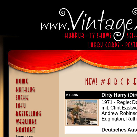
Dirty Harry (Dir
#
16695
1971 - Regie: D
mit: Clint East
Andrew Robinson
Edgington, Ruth
Deutsches Aush
Impressum