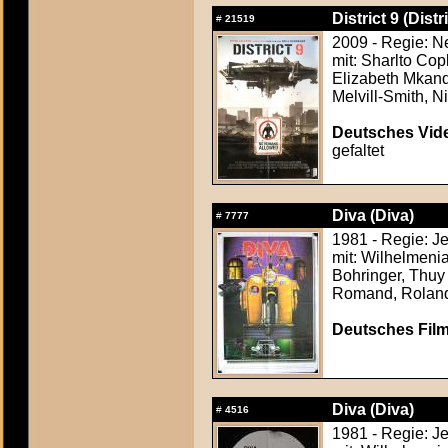
District 9 (Distri
#
21519
2009 - Regie: N
mit: Sharlto Cop
Elizabeth Mkand
Melvill-Smith, N
Deutsches Vide
gefaltet
Diva (Diva)
#
7777
1981 - Regie: J
mit: Wilhelmenia
Bohringer, Thuy
Romand, Roland
Deutsches Film
Diva (Diva)
#
4516
1981 - Regie: J