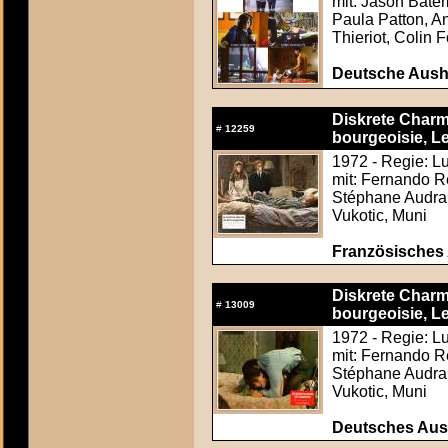
mit: Jason Batem
Paula Patton, A
Thieriot, Colin 
Deutsche Ausha
Diskrete Charm
#
12259
bourgeoisie, Le
1972 - Regie: Lu
mit: Fernando Re
Stéphane Audran
Vukotic, Muni
Französisches
Diskrete Charm
#
13009
bourgeoisie, Le
1972 - Regie: Lu
mit: Fernando Re
Stéphane Audran
Vukotic, Muni
Deutsches Aus