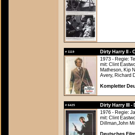
Dirty Harry II 
#
1119
1973 - Regie: T
mit: Clint Eastw
Matheson, Kip Ni
Avery, Richard
Kompletter Deu
Dirty Harry III 
#
6425
1976 - Regie: J
mit: Clint Eastw
Dillman,John M
Deutsches Film