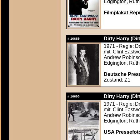
Edgington, Ruth
Filmplakat Rep
Dirty Harry (Dir
#
16689
1971 - Regie: D
mit: Clint East
Andrew Robinson
Edgington, Ruth
Deutsche Press
Zustand: Z1
Dirty Harry (Dir
#
16690
1971 - Regie: D
mit: Clint East
Andrew Robinson
Edgington, Ruth
USA Pressefoto