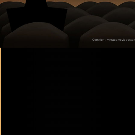
Copyright:
vintagemovieposter