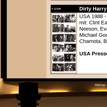
Dirty Harry
#
12106
USA 1988 -
mit: Clint E
Neeson, Eva
Michael Goo
Charnota, B
USA Presse
Sitemap -