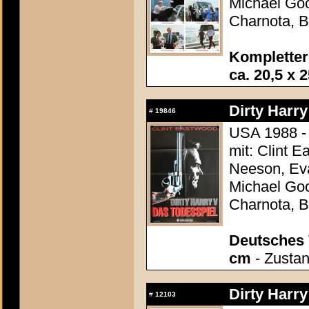
Michael Goo
Charnota, B
Kompletter
ca. 20,5 x 
Dirty Harry
#
19846
USA 1988 -
mit: Clint E
Neeson, Eva
Michael Goo
Charnota, B
Deutsches 
cm
- Zustan
Dirty Harry
#
12103