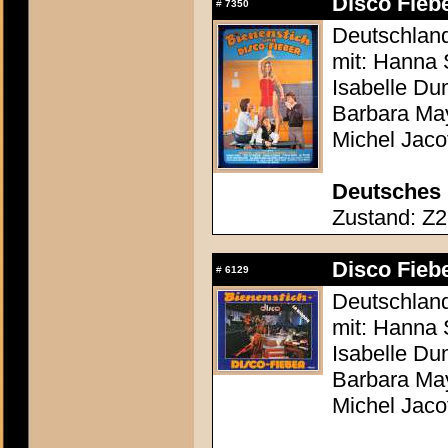
Disco Fiebe
#
7350
Deutschland
mit: Hanna 
Isabelle Du
Barbara May
Michel Jaco
Deutsches 
Zustand: Z2 
Disco Fiebe
#
6129
Deutschland
mit: Hanna 
Isabelle Du
Barbara May
Michel Jaco