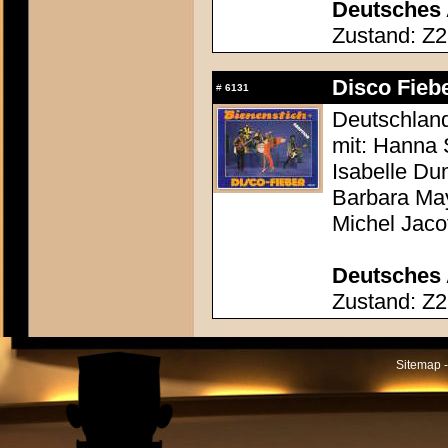
Deutsches 
Zustand: Z2
Disco Fiebe
#
6131
Deutschland
mit: Hanna 
Isabelle Du
Barbara May
Michel Jaco
Deutsches 
Zustand: Z2 
Sitemap -