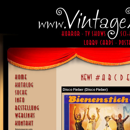
Disco Fieber (Disco Fieber)
Impressum