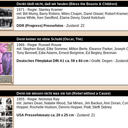
Denkt bloß nicht, daß wir heulen (Bless the Beasts & Children)
1971 - Regie: Stanley Kramer
mit: Bill Mumy, Barry Robins, Miles Chapin, Darel Glaser, Robert Krame
Jesse White, Ken Swofford, Elaine Devry, David Ketchum
DDR (Progress) Pressefotos
- Zustand: Z2
Denn keiner ist ohne Schuld (Oscar, The)
1966 - Regie: Russell Rouse
mit: Stephen Boyd, Elke Sommer, Milton Berle, Eleanor Parker, Joseph Cot
Tony Bennett, Edie Adams, Ernest Borgnine, Ed Begley, Brennan
Deutsches Filmplakat DIN A1 ca. 59 x 84 cm
/ Grafik: Degen - Zustand:
Denn sie wissen nicht was sie tun (Rebel without a Cause)
1955 - Regie: Nicholas Ray
mit: James Dean, Natalie Wood, Sal Mineo, Jim Backus, Ann Doran, Core
Hopper, Rochelle Hudson, Dennis Hopper, Platt, Steffi Sidney
USA Pressefotosatz ca. 20 x 25 cm
- Zustand: Z1