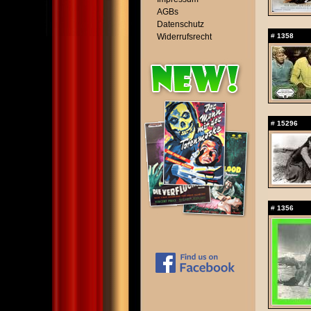
AGBs
Datenschutz
Widerrufsrecht
#
1358
#
15296
#
1356