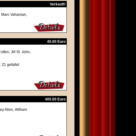
Verkauft!
r, Marc Vahanian,
40.00 Euro
ten, Jill St. John,
 Z1 gefaltet
400.00 Euro
y Allen, William