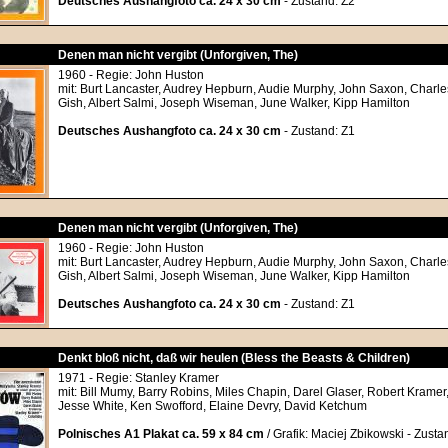
Deutsches Aushangfoto ca. 24 x 30 cm
- Zustand: Z2
Denen man nicht vergibt (Unforgiven, The)
1960 - Regie: John Huston
mit: Burt Lancaster, Audrey Hepburn, Audie Murphy, John Saxon, Charles 
Gish, Albert Salmi, Joseph Wiseman, June Walker, Kipp Hamilton
Deutsches Aushangfoto ca. 24 x 30 cm
- Zustand: Z1
Denen man nicht vergibt (Unforgiven, The)
1960 - Regie: John Huston
mit: Burt Lancaster, Audrey Hepburn, Audie Murphy, John Saxon, Charles 
Gish, Albert Salmi, Joseph Wiseman, June Walker, Kipp Hamilton
Deutsches Aushangfoto ca. 24 x 30 cm
- Zustand: Z1
Denkt bloß nicht, daß wir heulen (Bless the Beasts & Children)
1971 - Regie: Stanley Kramer
mit: Bill Mumy, Barry Robins, Miles Chapin, Darel Glaser, Robert Krame
Jesse White, Ken Swofford, Elaine Devry, David Ketchum
Polnisches A1 Plakat ca. 59 x 84 cm
/ Grafik: Maciej Zbikowski - Zustan