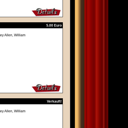
5.00 Euro
y Allen, William
Verkauft!
y Allen, William