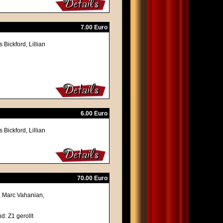
7.00 Euro
Bickford, Lillian
6.00 Euro
Bickford, Lillian
70.00 Euro
r, Marc Vahanian,
d: Z1 gerollt