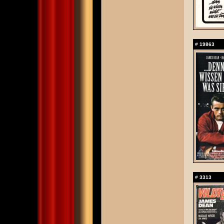
#
19863
#
3313