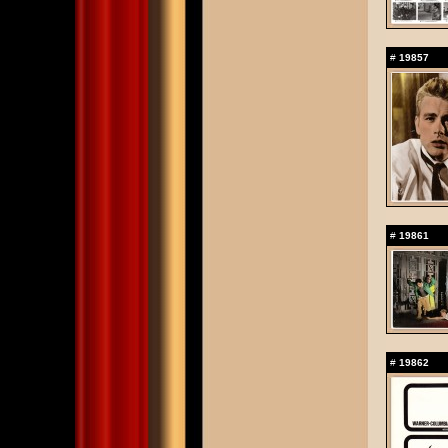
#
19857
#
19861
#
19862