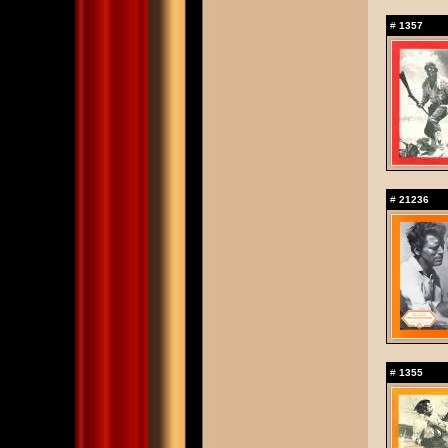
#
1357
#
21236
#
1355