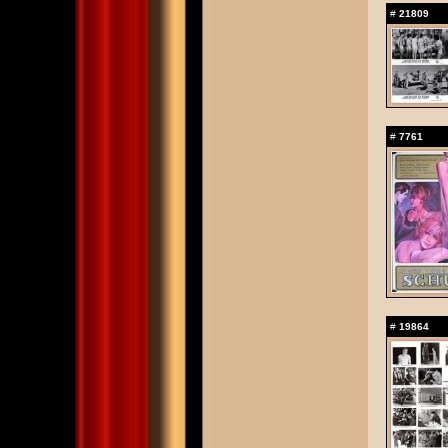
#
21809
#
7761
#
19864