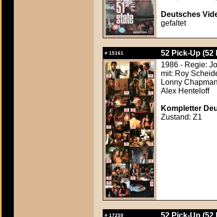
Deutsches Vide
gefaltet
52 Pick-Up (52
#
15161
1986 - Regie: J
mit: Roy Scheide
Lonny Chapman, 
Alex Henteloff
Kompletter Deut
Zustand: Z1
52 Pick-Up (52
#
17259