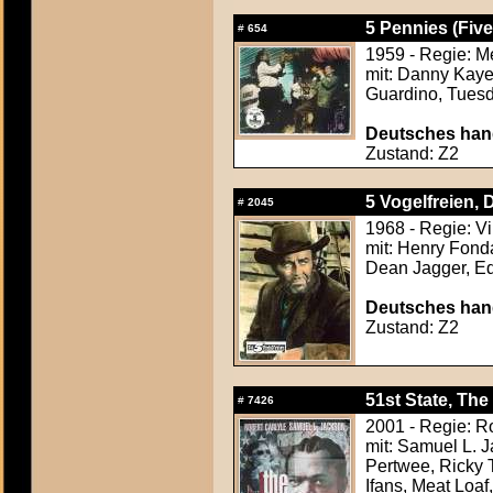
5 Pennies (Five
#
654
1959 - Regie: M
mit: Danny Kaye
Guardino, Tues
Deutsches hand
Zustand: Z2
5 Vogelfreien, D
#
2045
1968 - Regie: V
mit: Henry Fond
Dean Jagger, Ed
Deutsches hand
Zustand: Z2
51st State, The 
#
7426
2001 - Regie: R
mit: Samuel L. J
Pertwee, Ricky 
Ifans, Meat Loaf