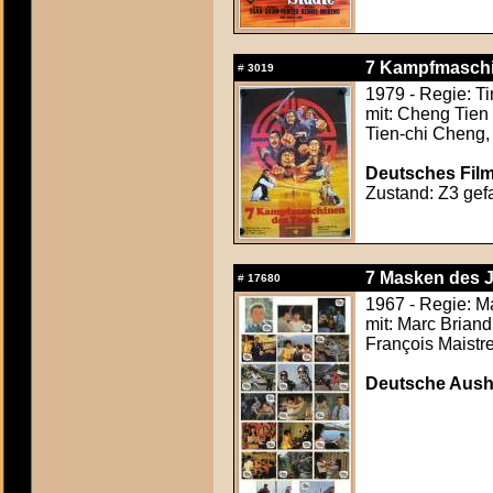
7 Kampfmaschi
#
3019
1979 - Regie: T
mit: Cheng Tien
Tien-chi Cheng,
Deutsches Film
Zustand: Z3 gefa
7 Masken des J
#
17680
1967 - Regie: M
mit: Marc Briand
François Maistre
Deutsche Ausha