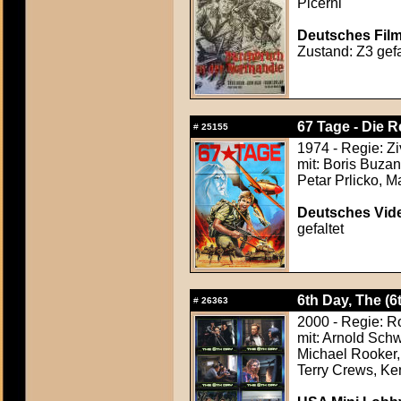
Picerni
Deutsches Film
Zustand: Z3 gefa
67 Tage - Die R
#
25155
1974 - Regie: Zi
mit: Boris Buzan
Petar Prlicko, M
Deutsches Vide
gefaltet
6th Day, The (6
#
26363
2000 - Regie: R
mit: Arnold Sch
Michael Rooker
Terry Crews, K