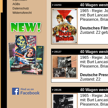
AGBs
40 Wagen westwä
#
22253
Datenschutz
1965 - Regie: J
Widerrufsrecht
mit: Burt Lancas
Pleasence, Bria
Deutsches Film
Zustand: Z2 gefa
40 Wagen westwä
#
28127
1965 - Regie: J
mit: Burt Lancas
Pleasence, Bria
Deutsche Press
Zustand: Z2
40 Wagen westwä
#
28126
1965 - Regie: J
mit: Burt Lancas
Pleasence, Bria