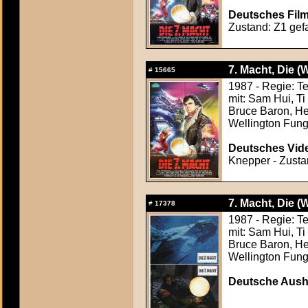
Deutsches Film
Zustand: Z1 gefa
7. Macht, Die (
#
15665
1987 - Regie: 
mit: Sam Hui, T
Bruce Baron, He
Wellington Fun
Deutsches Vide
Knepper - Zustan
7. Macht, Die (
#
17378
1987 - Regie: 
mit: Sam Hui, T
Bruce Baron, He
Wellington Fun
Deutsche Ausha