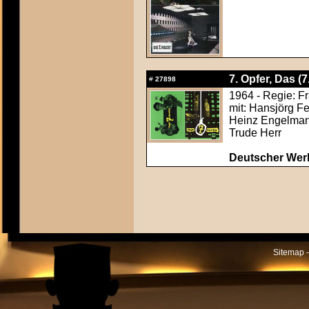
7. Opfer, Das (7
#
27898
1964 - Regie: Fr
mit: Hansjörg F
Heinz Engelmann
Trude Herr
Deutscher Werb
Sitemap -