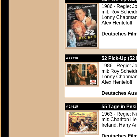
1986 - Regie: J
mit: Roy Scheide
Lonny Chapman, 
Alex Henteloff
Deutsches Film
52 Pick-Up (52
#
22298
1986 - Regie: J
mit: Roy Scheide
Lonny Chapman, 
Alex Henteloff
Deutsches Aush
55 Tage in Peki
#
24615
1963 - Regie: N
mit: Charlton H
Ireland, Harry 
Deutsches Film