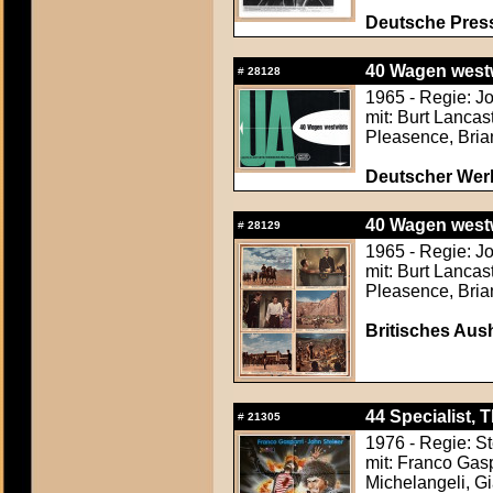
Deutsche Press
40 Wagen westwä
#
28128
1965 - Regie: J
mit: Burt Lancas
Pleasence, Bria
Deutscher Werb
40 Wagen westwä
#
28129
1965 - Regie: J
mit: Burt Lancas
Pleasence, Bria
Britisches Aus
44 Specialist, 
#
21305
1976 - Regie: St
mit: Franco Gasp
Michelangeli, Gi