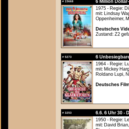
6 Million Dolla
#
15668
1975 - Regie: D
mit: Lindsay Wa
Oppenheimer, Ma
Deutsches Vide
Zustand: Z2 gefa
6 Unbesiegbaren
#
5273
1964 - Regie: L
mit: Mickey Harg
Roldano Lupi, N
Deutsches Film
6.6. 6 Uhr 30 
#
3253
1950 - Regie: Le
mit: David Brian