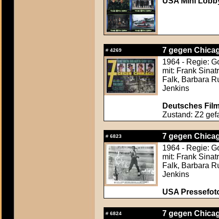
USA Mini Lobby
7 gegen Chicag
#
4269
1964 - Regie: 
mit: Frank Sinat
Falk, Barbara R
Jenkins
Deutsches Film
Zustand: Z2 gefa
7 gegen Chicag
#
6823
1964 - Regie: 
mit: Frank Sinat
Falk, Barbara R
Jenkins
USA Pressefoto
7 gegen Chicag
#
6824