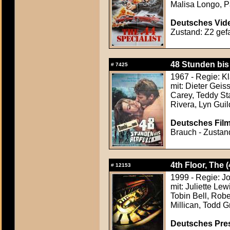
Malisa Longo, P
Deutsches Vide
Zustand: Z2 gefa
48 Stunden bis
#
7425
1967 - Regie: K
mit: Dieter Geis
Carey, Teddy St
Rivera, Lyn Guil
Deutsches Film
Brauch - Zustand
4th Floor, The (
#
12153
1999 - Regie: J
mit: Juliette Le
Tobin Bell, Robe
Millican, Todd 
Deutsches Press