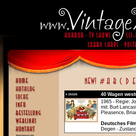
40 Wagen westwä
#
26326
1965 - Regie: J
mit: Burt Lancas
Pleasence, Bria
Deutsches Film
Degen - Zustand:
Impressum