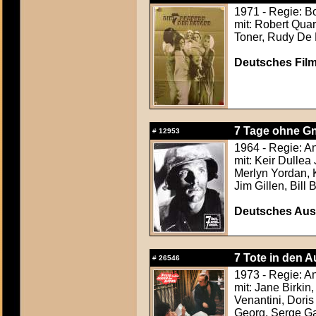
1971 - Regie: B
mit: Robert Quar
Toner, Rudy De
Deutsches Film
7 Tage ohne Gn
#
12953
1964 - Regie: A
mit: Keir Dulle
Merlyn Yordan, 
Jim Gillen, Bill B
Deutsches Aush
7 Tote in den A
#
26546
1973 - Regie: A
mit: Jane Birkin
Venantini, Dori
Georg, Serge G