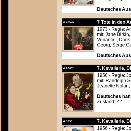
Deutsches Aush
7 Tote in den A
#
26547
1973 - Regie: A
mit: Jane Birkin
Venantini, Dori
Georg, Serge G
Deutsches Aush
7. Kavallerie, D
#
2007
1956 - Regie: J
mit: Randolph Sc
Jeanette Nolan,
Deutsches hand
Zustand: Z2
7. Kavallerie, D
#
5351
1956 - Regie: J