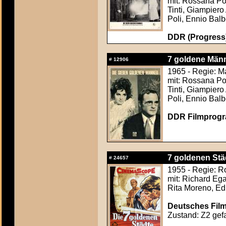
mit: Rossana Po
Tinti, Giampiero
Poli, Ennio Bal
DDR (Progress)
7 goldene Männ
#
12906
1965 - Regie: M
mit: Rossana Po
Tinti, Giampiero
Poli, Ennio Bal
DDR Filmprogr
7 goldenen Städ
#
24657
1955 - Regie: R
mit: Richard Ega
Rita Moreno, Ed
Deutsches Film
Zustand: Z2 gefa