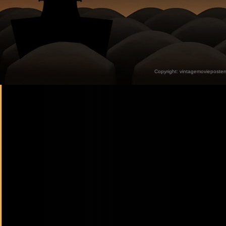
Copyright:
vintagemovieposter