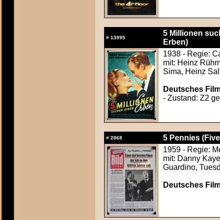
5 Millionen su
#
13995
Erben)
1938 - Regie: C
mit: Heinz Rüh
Sima, Heinz Salf
Deutsches Film
- Zustand: Z2 ger
5 Pennies (Five
#
2868
1959 - Regie: M
mit: Danny Kaye
Guardino, Tues
Deutsches Film