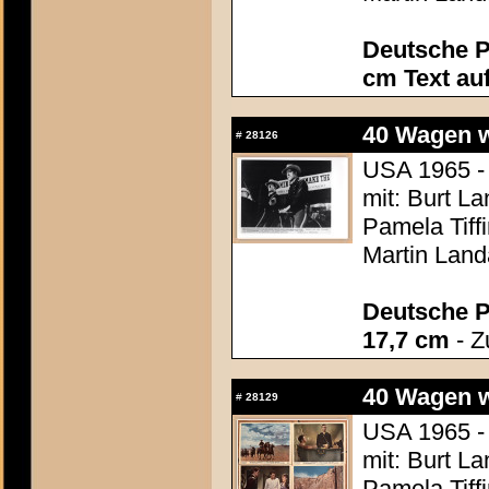
Deutsche P
cm Text au
40 Wagen we
#
28126
USA 1965 - 
mit: Burt L
Pamela Tiff
Martin Land
Deutsche P
17,7 cm
- Z
40 Wagen we
#
28129
USA 1965 - 
mit: Burt L
Pamela Tiff