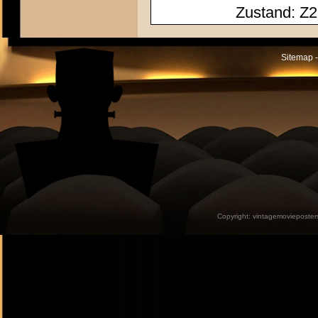
Zustand: Z2
Sitemap -
Copyright:
vintagemovieposter