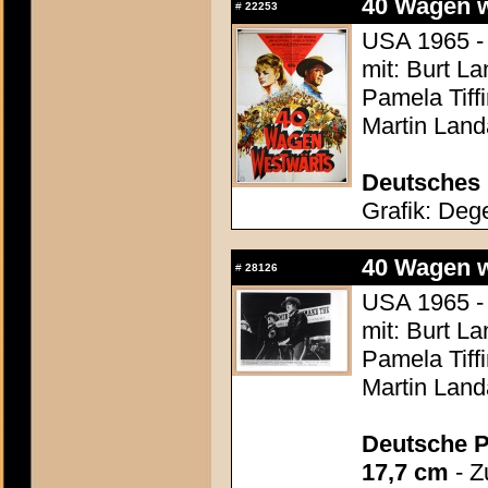
40 Wagen we
#
22253
USA 1965 - 
mit: Burt L
Pamela Tiff
Martin Land
Deutsches 
Grafik: Dege
40 Wagen we
#
28126
USA 1965 - 
mit: Burt L
Pamela Tiff
Martin Land
Deutsche P
17,7 cm
- Z