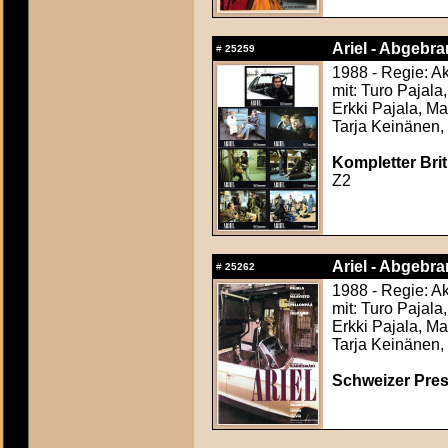
Ariel - Abgebran
#
25259
1988 - Regie: A
mit: Turo Pajala
Erkki Pajala, M
Tarja Keinänen,
Kompletter Bri
Z2
Ariel - Abgebran
#
25262
1988 - Regie: A
mit: Turo Pajala
Erkki Pajala, M
Tarja Keinänen,
Schweizer Press