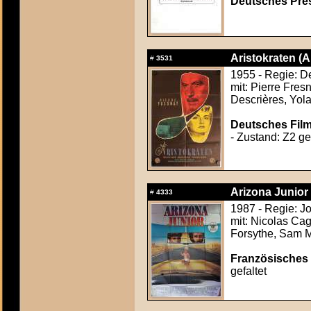
Deutsches Press
Aristokraten (A
#
3531
1955 - Regie: D
mit: Pierre Fres
Descrières, Yol
Deutsches Film
- Zustand: Z2 gef
Arizona Junior 
#
4333
1987 - Regie: J
mit: Nicolas Ca
Forsythe, Sam 
Französisches 
gefaltet