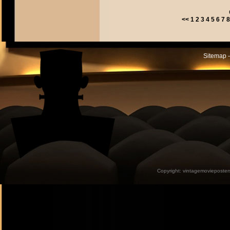
<<
1
2
3
4
5
6
7
8
Sitemap -
Copyright:
vintagemovieposter