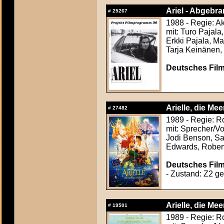
Ariel - Abgebran
#
25267
1988 - Regie: A
mit: Turo Pajala
Erkki Pajala, M
Tarja Keinänen,
Deutsches Fil
Arielle, die Me
#
27482
1989 - Regie: R
mit: Sprecher/V
Jodi Benson, Sa
Edwards, Rober
Deutsches Film
- Zustand: Z2 gef
Arielle, die Me
#
19501
1989 - Regie: R