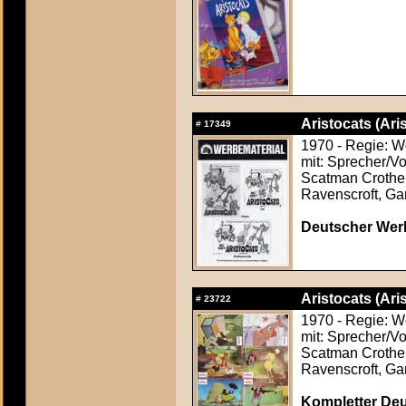
Aristocats (Ari
#
17349
1970 - Regie: W
mit: Sprecher/Vo
Scatman Crothers
Ravenscroft, Ga
Deutscher Werb
Aristocats (Ari
#
23722
1970 - Regie: W
mit: Sprecher/Vo
Scatman Crothers
Ravenscroft, Ga
Kompletter Deut