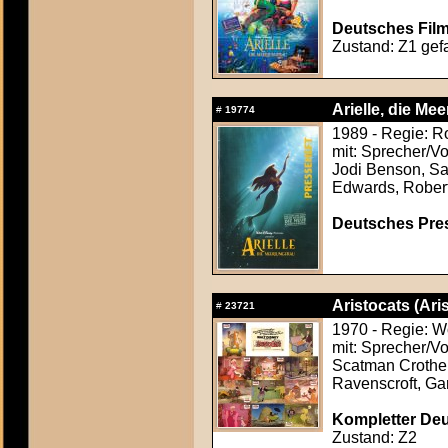
Deutsches Film
Zustand: Z1 gefa
Arielle, die Me
#
19774
1989 - Regie: R
mit: Sprecher/V
Jodi Benson, Sa
Edwards, Rober
Deutsches Press
Aristocats (Ari
#
23721
1970 - Regie: W
mit: Sprecher/Vo
Scatman Crothers
Ravenscroft, Ga
Kompletter Deut
Zustand: Z2