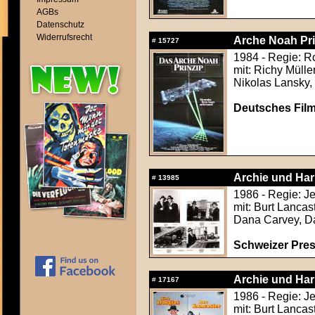
AGBs
Datenschutz
Widerrufsrecht
Arche Noah Pri
#
15727
1984 - Regie: 
mit: Richy Mülle
Nikolas Lansky, 
Deutsches Film
Archie und Har
#
13985
1986 - Regie: J
mit: Burt Lancas
Dana Carvey, Dar
Schweizer Pres
Archie und Har
#
17167
1986 - Regie: J
mit: Burt Lancas