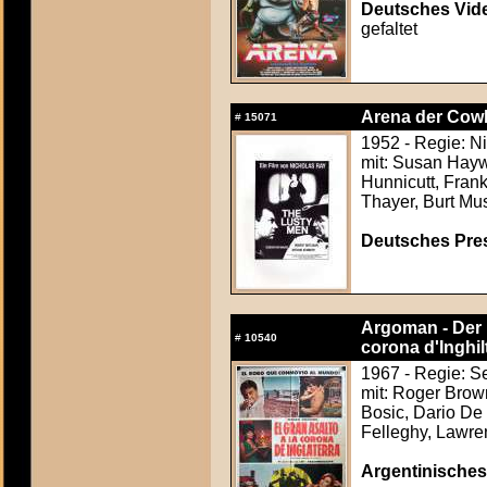
Deutsches Vide
gefaltet
Arena der Cowb
#
15071
1952 - Regie: Ni
mit: Susan Hayw
Hunnicutt, Frank
Thayer, Burt Mus
Deutsches Press
Argoman - Der
#
10540
corona d'Inghil
1967 - Regie: S
mit: Roger Bro
Bosic, Dario De
Felleghy, Lawre
Argentinisches 