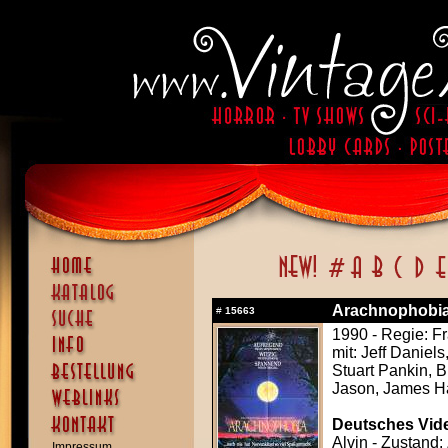
Arachnophobia
#
15663
1990 - Regie: F
mit: Jeff Danie
Stuart Pankin, 
Jason, James H
Deutsches Vide
Alvin - Zustand: 
Impressum