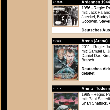
Ardennen 1944 
#
12535
1956 - Regie: Ro
mit: Jack Palanc
Jaeckel, Buddy 
Goodwin, Steven
Deutsches Aush
Arena (Arena)
#
7233
2011 - Regie: J
mit: Samuel L. 
Daniel Dae Kim,
Branch
Deutsches Vide
gefaltet
Arena - Todesm
#
15771
1989 - Regie: P
mit: Paul Satter
Shari Shattuck,