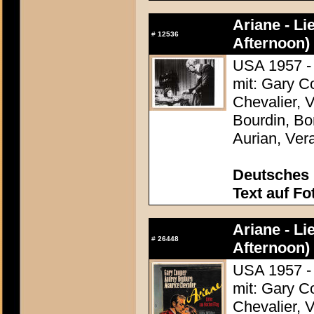
Ariane - Li
#
12536
Afternoon)
USA 1957 - 
mit: Gary C
Chevalier, 
Bourdin, Bon
Aurian, Ver
Deutsches 
Text auf Fo
Ariane - Li
#
26448
Afternoon)
USA 1957 - 
mit: Gary C
Chevalier, 