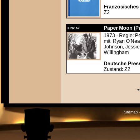
Französisches P
Z2
Paper Moon (P
#
26152
1973 - Regie: P
mit: Ryan O'Nea
Johnson, Jessie 
Willingham
Deutsche Press
Zustand: Z2
<
Sitemap -