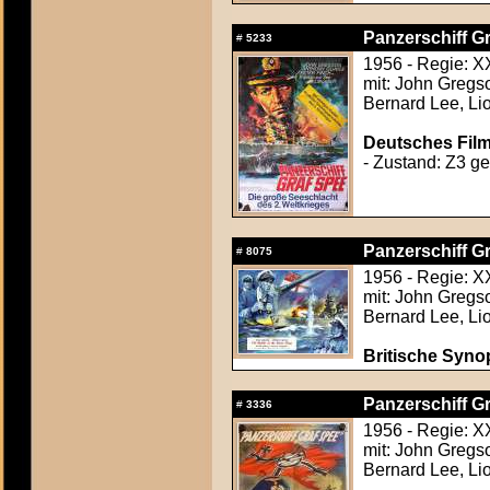
Panzerschiff Gr
#
5233
1956 - Regie: 
mit: John Gregso
Bernard Lee, Li
Deutsches Film
- Zustand: Z3 gef
Panzerschiff Gr
#
8075
1956 - Regie: 
mit: John Gregso
Bernard Lee, Li
Britische Synop
Panzerschiff Gr
#
3336
1956 - Regie: 
mit: John Gregso
Bernard Lee, Li