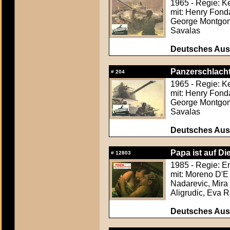
1965 - Regie: K
mit: Henry Fond
George Montgome
Savalas
Deutsches Aush
Panzerschlacht 
#
204
1965 - Regie: K
mit: Henry Fond
George Montgome
Savalas
Deutsches Aush
Papa ist auf Di
#
12803
1985 - Regie: E
mit: Moreno D'E 
Nadarevic, Mira 
Aligrudic, Eva 
Deutsches Aush