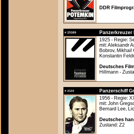
DDR Filmprogr
Panzerkreuzer
#
25389
1925 - Regie: S
mit: Aleksandr A
Bobrov, Mikhail
Konstantin Fel
Deutsches Film
Hillmann - Zusta
Panzerschiff Gr
#
2110
1956 - Regie: 
mit: John Gregso
Bernard Lee, Li
Deutsches hand
Zustand: Z2