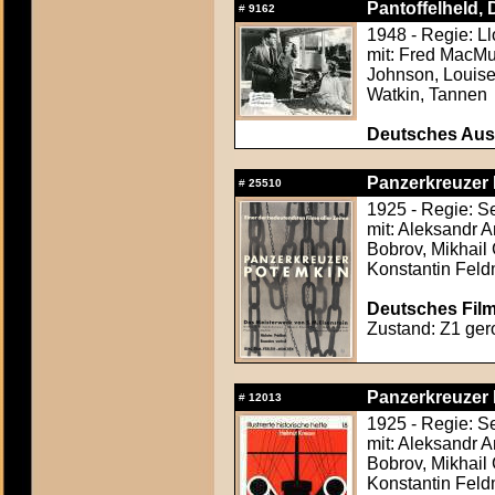
Pantoffelheld, D
#
9162
1948 - Regie: L
mit: Fred MacMur
Johnson, Louise
Watkin, Tannen
Deutsches Aush
Panzerkreuzer
#
25510
1925 - Regie: S
mit: Aleksandr A
Bobrov, Mikhail
Konstantin Fel
Deutsches Film
Zustand: Z1 gero
Panzerkreuzer
#
12013
1925 - Regie: S
mit: Aleksandr A
Bobrov, Mikhail
Konstantin Fel