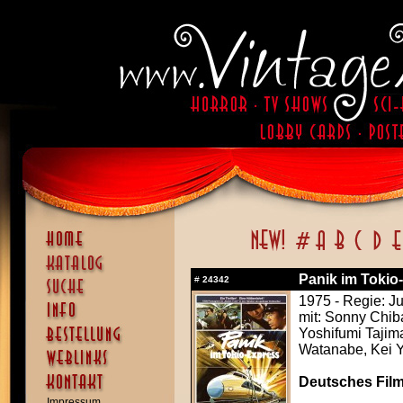
Panik im Tokio
#
24342
1975 - Regie: Ju
mit: Sonny Chib
Yoshifumi Tajim
Watanabe, Kei
Deutsches Film
Impressum