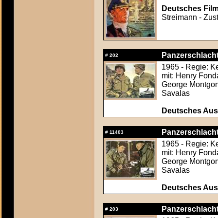
Deutsches Film
Streimann - Zust
Panzerschlacht 
#
202
1965 - Regie: K
mit: Henry Fond
George Montgome
Savalas
Deutsches Aush
Panzerschlacht 
#
11403
1965 - Regie: K
mit: Henry Fond
George Montgome
Savalas
Deutsches Aush
Panzerschlacht 
#
203