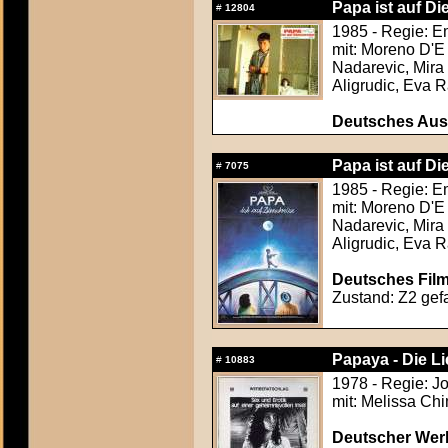
Papa ist auf Di
#
12804
1985 - Regie: E
mit: Moreno D'E 
Nadarevic, Mira 
Aligrudic, Eva 
Deutsches Aush
Papa ist auf Di
#
7075
1985 - Regie: E
mit: Moreno D'E 
Nadarevic, Mira 
Aligrudic, Eva 
Deutsches Film
Zustand: Z2 gefa
Papaya - Die Li
#
10883
1978 - Regie: J
mit: Melissa Chi
Deutscher Werb