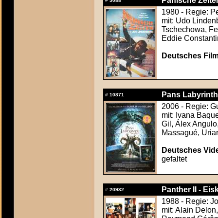
Panische Zeite
#
5088
1980 - Regie: P
mit: Udo Linden
Tschechowa, Fel
Eddie Constant
Deutsches Film
Pans Labyrinth 
#
10871
2006 - Regie: Gu
mit: Ivana Baqu
Gil, Álex Angul
Massagué, Uriar
Deutsches Vide
gefaltet
Panther II - Eis
#
20932
1988 - Regie: Jo
mit: Alain Delon,