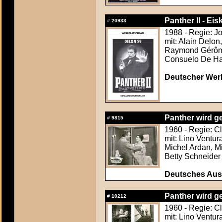
Panther II - Eis
#
20933
1988 - Regie: Jo
mit: Alain Delon,
Raymond Gérôme
Consuelo De Ha
Deutscher Werb
Panther wird ge
#
9815
1960 - Regie: C
mit: Lino Ventu
Michel Ardan, Mi
Betty Schneider
Deutsches Aush
Panther wird ge
#
10212
1960 - Regie: C
mit: Lino Ventu