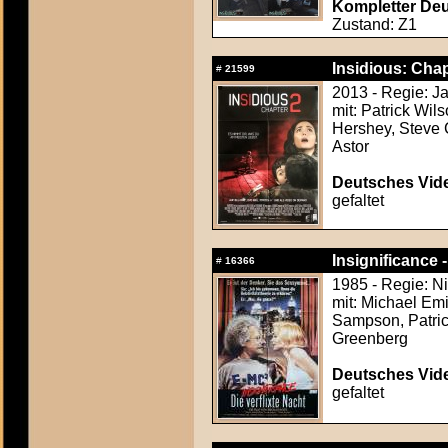
Kompletter Deut
Zustand: Z1
Insidious: Chap
#
21599
2013 - Regie: 
mit: Patrick Wil
Hershey, Steve 
Astor
Deutsches Vide
gefaltet
Insignificance -
#
16366
1985 - Regie: N
mit: Michael Emi
Sampson, Patrick
Greenberg
Deutsches Vide
gefaltet