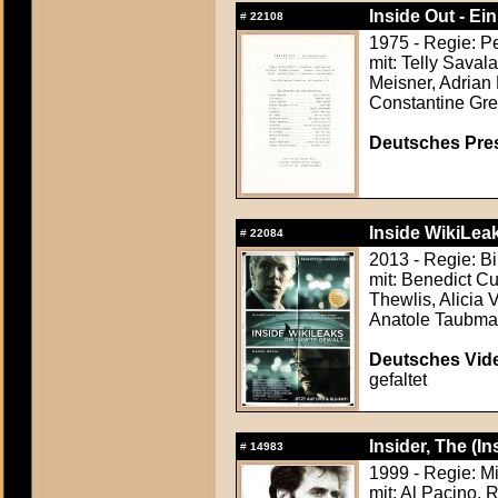
Inside Out - Ein
#
22108
1975 - Regie: Pe
mit: Telly Sava
Meisner, Adrian
Constantine Gre
Deutsches Press
Inside WikiLeaks
#
22084
2013 - Regie: B
mit: Benedict C
Thewlis, Alicia 
Anatole Taubma
Deutsches Vide
gefaltet
Insider, The (In
#
14983
1999 - Regie: M
mit: Al Pacino,