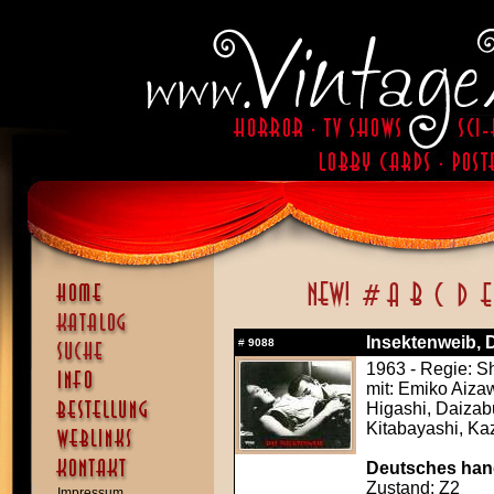
Insektenweib, 
#
9088
1963 - Regie: S
mit: Emiko Aiza
Higashi, Daizab
Kitabayashi, Ka
Deutsches hand
Zustand: Z2
Impressum