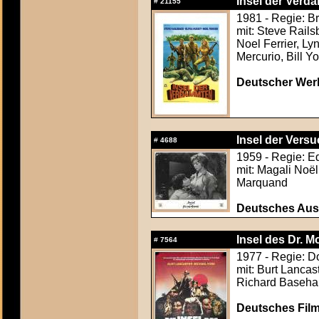
Insel der Verd
#
21155
1981 - Regie: B
mit: Steve Rail
Noel Ferrier, Ly
Mercurio, Bill Y
Deutscher Werb
Insel der Versu
#
4688
1959 - Regie: Ed
mit: Magali Noë
Marquand
Deutsches Aush
Insel des Dr. M
#
7564
1977 - Regie: D
mit: Burt Lancas
Richard Basehar
Deutsches Film