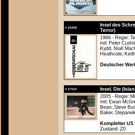
Insel des Schr
#
24408
Terror)
1966 - Regie: T
mit: Peter Cush
Kydd, Niall Mac
Heathcote, Keith
Deutscher Werb
Insel, Die (Isla
#
27020
2005 - Regie: M
mit: Ewan McGre
Bean, Steve Bus
Baker, Stepanek
Kompletter US F
Zustand: Z0