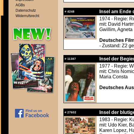
AGBs
Datenschutz
Insel am Ende d
#
4248
Widerrufsrecht
1974 - Regie: R
mit: David Hart
Gwillim, Agneta
Deutsches Film
- Zustand: Z2 ger
Insel der Begi
#
11387
1977 - Regie: We
mit: Chris Nomi
Maria Consta
Deutsches Aush
Insel der blutig
#
27602
1983 - Regie: Ku
mit: Udo Kier, Ba
Karen Lopez, Ha