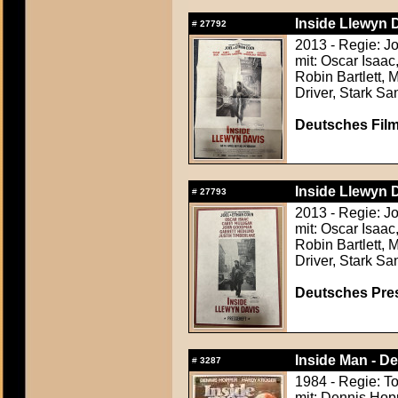
Inside Llewyn D
#
27792
2013 - Regie: J
mit: Oscar Isaac
Robin Bartlett, 
Driver, Stark Sa
Deutsches Film
Inside Llewyn D
#
27793
2013 - Regie: J
mit: Oscar Isaac
Robin Bartlett, 
Driver, Stark Sa
Deutsches Press
Inside Man - D
#
3287
1984 - Regie: T
mit: Dennis Hop