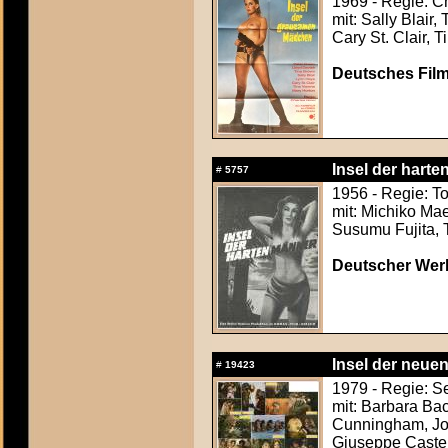
1969 - Regie: C
mit: Sally Blair
Cary St. Clair, 
Deutsches Film
Insel der hart
#
5757
1956 - Regie: T
mit: Michiko Ma
Susumu Fujita, 
Deutscher Werb
Insel der neuen
#
19423
1979 - Regie: S
mit: Barbara Bac
Cunningham, Jos
Giuseppe Caste