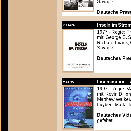
Savage
Deutsche Press
Inseln im Strom
#
14474
1977 - Regie: Fr
mit: George C. S
Richard Evans, C
Savage
Deutsches Press
Insemination -
#
15797
1997 - Regie: Ma
mit: Kevin Dillo
Matthew Walker, 
Luyben, Mark H
Deutsches Vide
gefaltet