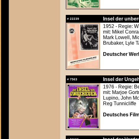
Insel der unb
#
22239
1952 - Regie: W
mit: Mikel Conr
Mark Lowell, Mi
Brubaker, Lyle T
Deutscher Werb
Insel der Ungeh
#
7563
1976 - Regie: Be
mit: Marjoe Gort
Lupino, John Mc
Reg Tunnicliffe
Deutsches Film