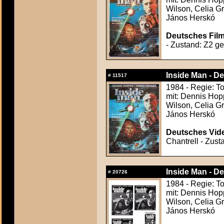
Wilson, Celia G
János Herskó
Deutsches Film
- Zustand: Z2 ger
Inside Man - D
#
11517
1984 - Regie: T
mit: Dennis Hop
Wilson, Celia G
János Herskó
Deutsches Vide
Chantrell - Zust
Inside Man - D
#
20726
1984 - Regie: T
mit: Dennis Hop
Wilson, Celia G
János Herskó