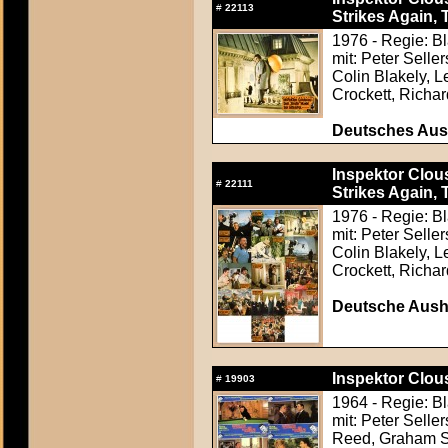
#
22113
Strikes Again, 
1976 - Regie: B
mit: Peter Sell
Colin Blakely, 
Crockett, Richa
Deutsches Aush
Inspektor Clous
#
22111
Strikes Again, 
1976 - Regie: B
mit: Peter Sell
Colin Blakely, 
Crockett, Richa
Deutsche Ausha
Inspektor Clous
#
19903
1964 - Regie: B
mit: Peter Sell
Reed, Graham S