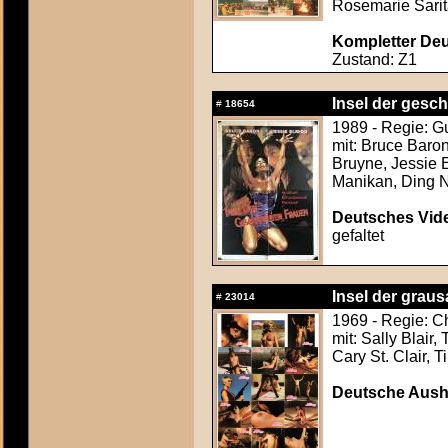
Rosemarie Sarit
Kompletter Deut
Zustand: Z1
Insel der gesc
#
18654
1989 - Regie: G
mit: Bruce Baron
Bruyne, Jessie
Manikan, Ding 
Deutsches Vide
gefaltet
Insel der grau
#
23014
1969 - Regie: C
mit: Sally Blair
Cary St. Clair, 
Deutsche Ausha