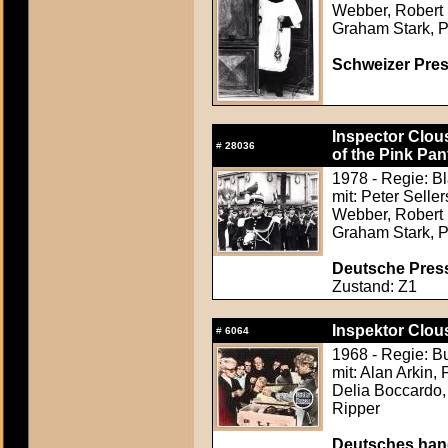
Webber, Robert 
Graham Stark, P
Schweizer Pres
Inspector Clous
#
28036
of the Pink Pan
1978 - Regie: B
mit: Peter Sell
Webber, Robert 
Graham Stark, P
Deutsche Press
Zustand: Z1
Inspektor Clou
#
6064
1968 - Regie: B
mit: Alan Arkin, 
Delia Boccardo, 
Ripper
Deutsches hand