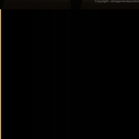
Copyright:
vintagemovieposter