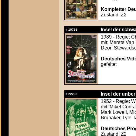
Kompletter Deut
Zustand: Z2
Insel der schw
#
15798
1989 - Regie: C
mit: Merete Van
Deon Stewardson
Deutsches Vide
gefaltet
Insel der unb
#
22238
1952 - Regie: W
mit: Mikel Conr
Mark Lowell, Mi
Brubaker, Lyle T
Deutsches Pro
Zustand: Z2