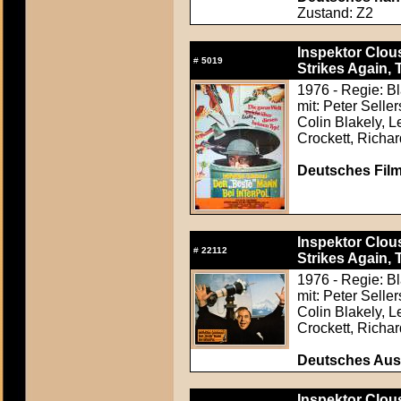
Zustand: Z2
Inspektor Clous
#
5019
Strikes Again, 
1976 - Regie: B
mit: Peter Sell
Colin Blakely, 
Crockett, Richa
Deutsches Film
Inspektor Clous
#
22112
Strikes Again, 
1976 - Regie: B
mit: Peter Sell
Colin Blakely, 
Crockett, Richa
Deutsches Aush
Inspektor Clous