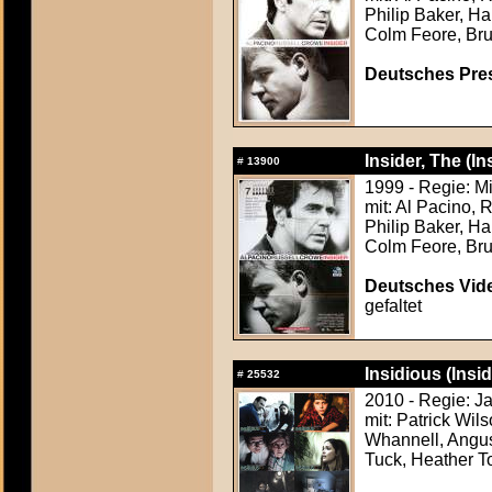
Philip Baker, H
Colm Feore, Br
Deutsches Press
Insider, The (In
#
13900
1999 - Regie: M
mit: Al Pacino,
Philip Baker, H
Colm Feore, Br
Deutsches Vide
gefaltet
Insidious (Insi
#
25532
2010 - Regie: 
mit: Patrick Wil
Whannell, Angus
Tuck, Heather T