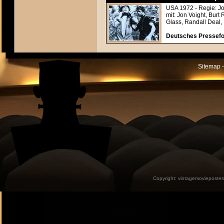
USA 1972 - Regie: 
mit: Jon Voight, Bur
Glass, Randall Deal,
Deutsches Pressefot
Sitemap -
Copyright:
vintagemovieposter