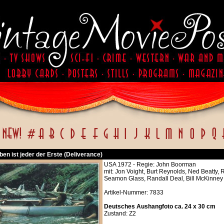
en ist jeder der Erste (Deliverance)
USA 1972 - Regie: John Boorman
mit: Jon Voight, Burt Reynolds, Ned Beatty,
Seamon Glass, Randall Deal, Bill McKinney
Artikel-Nummer: 7833
Deutsches Aushangfoto ca. 24 x 30 cm
Zustand: Z2