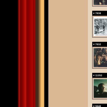
#
7838
#
7832
#
11352
#
9848