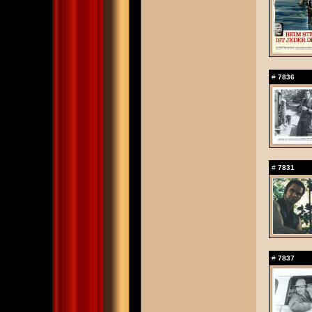
#
7836
#
7831
#
7837