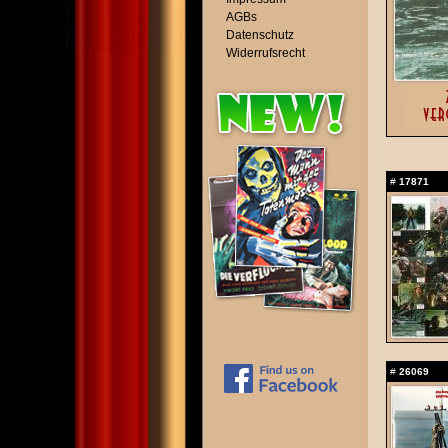
AGBs
Datenschutz
Widerrufsrecht
#
17871
#
26069