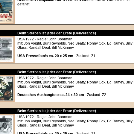
Deutsches Filmplakat DIN A1 ca. 59 x 84 cm
/ Grafik: William Teason 
gefaltet
Beim Sterben ist jeder der Erste (Deliverance)
USA 1972 - Regie: John Boorman
mit: Jon Voight, Burt Reynolds, Ned Beatty, Ronny Cox, Ed Ramey, Bil
Glass, Randall Deal, Bill McKinney
USA Pressefoto/s ca. 20 x 25 cm
- Zustand: Z1
Beim Sterben ist jeder der Erste (Deliverance)
USA 1972 - Regie: John Boorman
mit: Jon Voight, Burt Reynolds, Ned Beatty, Ronny Cox, Ed Ramey, Bil
Glass, Randall Deal, Bill McKinney
Deutsches Aushangfoto ca. 24 x 30 cm
- Zustand: Z2
Beim Sterben ist jeder der Erste (Deliverance)
USA 1972 - Regie: John Boorman
mit: Jon Voight, Burt Reynolds, Ned Beatty, Ronny Cox, Ed Ramey, Bil
Glass, Randall Deal, Bill McKinney
USA Pressefoto/s ca. 20 x 25 cm
- Zustand: Z1