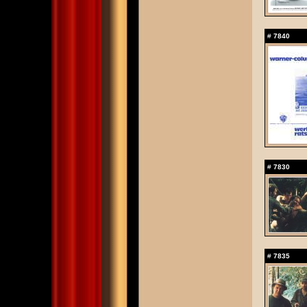
#
7840
#
7830
#
7835