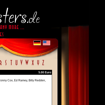
5.00 Euro
 Ronny Cox, Ed Ramey, Billy Redden,