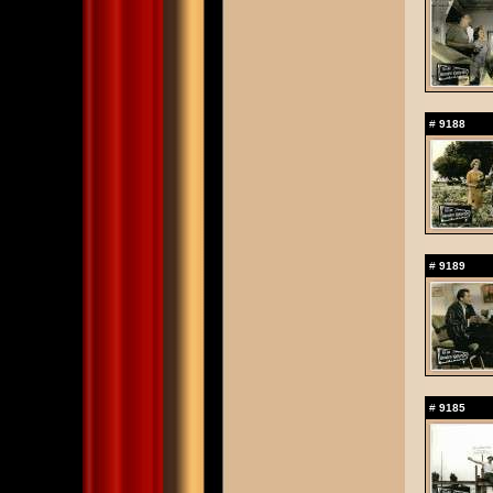
#
9188
#
9189
#
9185