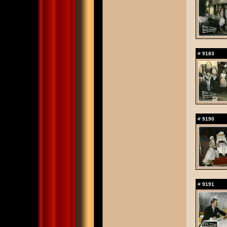
#
9183
#
9190
#
9191