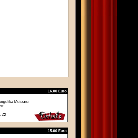
16.00 Euro
Angelika Meissner
rem
: Z2
15.00 Euro