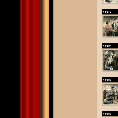
#
9179
#
9184
#
9186
#
9187