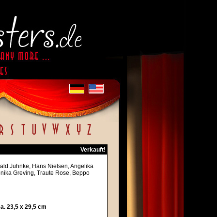
Verkauft!
ald Juhnke, Hans Nielsen, Angelika
onika Greving, Traute Rose, Beppo
. 23,5 x 29,5 cm