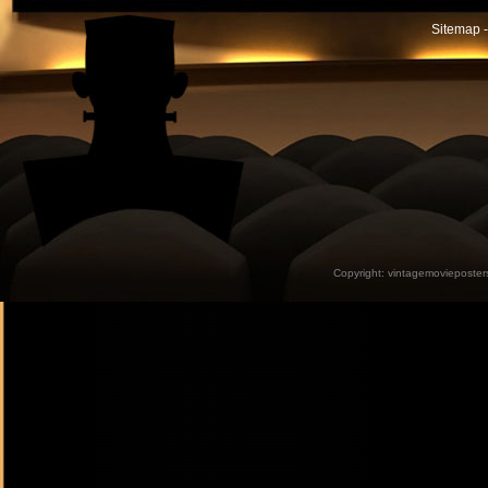
Sitemap -
Copyright:
vintagemovieposter