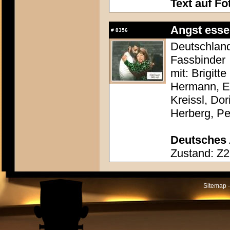
Text auf Fo
Angst esse
#
8356
Deutschland
Fassbinder
mit: Brigitt
Hermann, El
Kreissl, Do
Herberg, P
Deutsches 
Zustand: Z2
Sitemap -