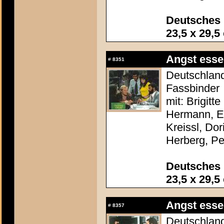
Deutsches 
23,5 x 29,5
Angst esse
#
8351
Deutschland
Fassbinder
mit: Brigitt
Hermann, El
Kreissl, Do
Herberg, P
Deutsches 
23,5 x 29,5
Angst esse
#
8357
Deutschland