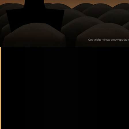
Copyright:
vintagemovieposter