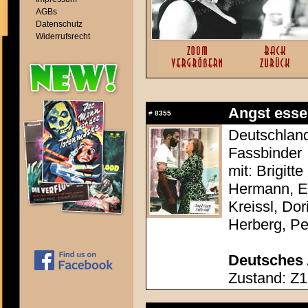
AGBs
Datenschutz
Widerrufsrecht
Angst esse
#
8355
Deutschland
Fassbinder
mit: Brigitt
Hermann, El
Kreissl, Do
Herberg, P
Deutsches 
Zustand: Z1