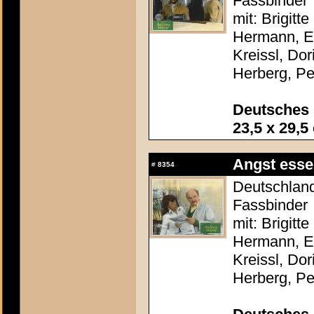
Fassbinder
mit: Brigitt
Hermann, El
Kreissl, Do
Herberg, P
Deutsches 
23,5 x 29,5
Angst esse
#
8354
Deutschland
Fassbinder
mit: Brigitt
Hermann, El
Kreissl, Do
Herberg, P