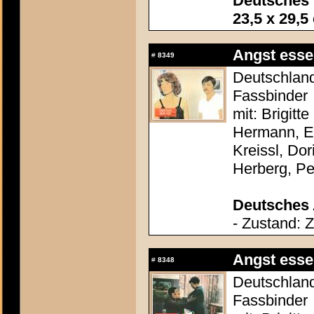
Deutsches 
23,5 x 29,5
Angst esse
#
8349
Deutschland
Fassbinder
mit: Brigitt
Hermann, El
Kreissl, Do
Herberg, P
Deutsches 
- Zustand: 
Angst esse
#
8348
Deutschland
Fassbinder