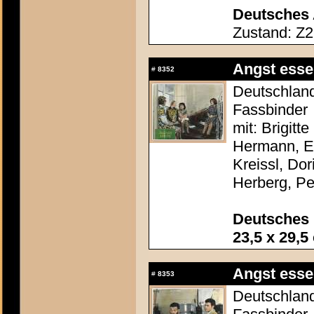
Deutsches 
Zustand: Z2
Angst esse
#
8352
Deutschland
Fassbinder
mit: Brigitt
Hermann, El
Kreissl, Do
Herberg, P
Deutsches 
23,5 x 29,5
Angst esse
#
8353
Deutschland