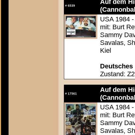
Auf dem Hig
#
6539
(Cannonbal
USA 1984 -
mit: Burt R
Sammy Davis
Savalas, Sh
Kiel
Deutsches 
Zustand: Z2 
Auf dem Hig
#
17561
(Cannonbal
USA 1984 -
mit: Burt R
Sammy Davis
Savalas, Sh