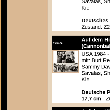
Savalas, Sh
Kiel
Deutsches 
Zustand: Z2 
Auf dem Hig
#
23172
(Cannonbal
USA 1984 -
mit: Burt R
Sammy Davis
Savalas, Sh
Kiel
Deutsche P
17,7 cm
- Z