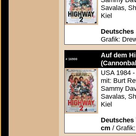
Savalas, Sh
Kiel
Deutsches 
Grafik: Drew
Auf dem Hig
#
16900
(Cannonbal
USA 1984 -
mit: Burt R
Sammy Davis
Savalas, Sh
Kiel
Deutsches 
cm
/ Grafik