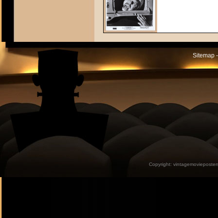
Sitemap -
Copyright:
vintagemovieposter