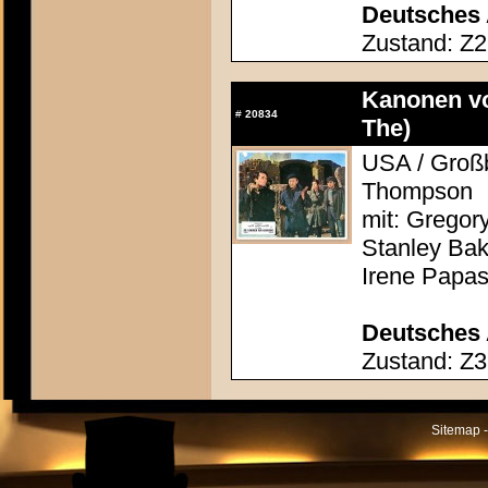
Deutsches 
Zustand: Z2
Kanonen vo
#
20834
The)
USA / Großb
Thompson
mit: Gregor
Stanley Bak
Irene Papas
Deutsches 
Zustand: Z3
Sitemap -