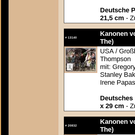
Deutsche P
21,5 cm
- Z
Kanonen vo
#
13140
The)
USA / Großb
Thompson
mit: Gregor
Stanley Bak
Irene Papas
Deutsches 
x 29 cm
- Z
Kanonen vo
#
20832
The)