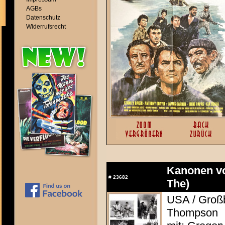
AGBs
Datenschutz
Widerrufsrecht
Kanonen vo
#
23682
The)
USA / Großb
Thompson