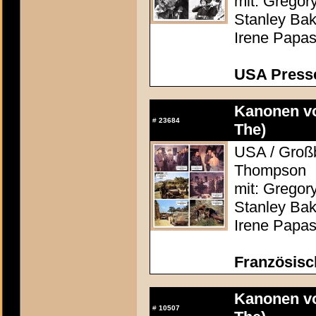
mit: Gregor
Stanley Bak
Irene Papas
USA Presse
Kanonen vo
#
23684
The)
USA / Großb
Thompson
mit: Gregor
Stanley Bak
Irene Papas
Französisc
Kanonen vo
#
10507