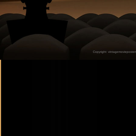
Copyright:
vintagemovieposter