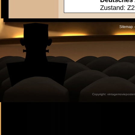
Zustand: Z2
Sitemap -
Copyright:
vintagemovieposter