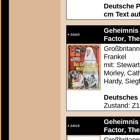
Deutsche P
cm Text au
Geheimnis 
#
24443
Factor, The
Großbritann
Frankel
mit: Stewar
Morley, Cath
Hardy, Sieg
Deutsches 
Zustand: Z1 
Geheimnis 
#
24019
Factor, The
Großbritann