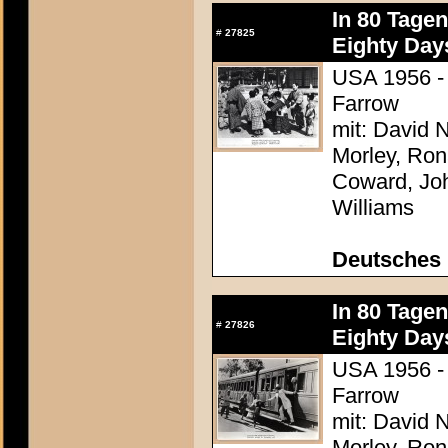
In 80 Tage
#
27825
Eighty Day
USA 1956 - 
Farrow
mit: David N
Morley, Ron
Coward, Joh
Williams
Deutsches 
In 80 Tage
#
27826
Eighty Day
USA 1956 - 
Farrow
mit: David N
Morley, Ron