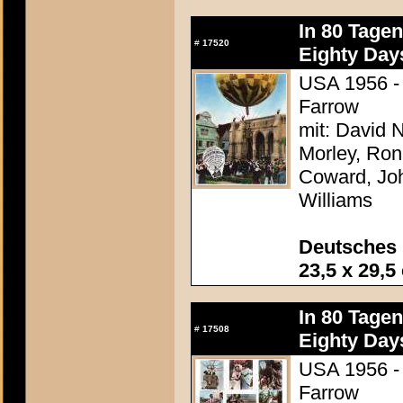
In 80 Tage
#
17520
Eighty Day
USA 1956 - 
Farrow
mit: David N
Morley, Ron
Coward, Joh
Williams
Deutsches 
23,5 x 29,5
In 80 Tage
#
17508
Eighty Day
USA 1956 - 
Farrow