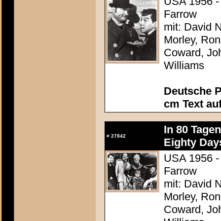
USA 1956 - 
Farrow
mit: David N
Morley, Ron
Coward, Joh
Williams
Deutsche P
cm Text au
In 80 Tage
#
27842
Eighty Day
USA 1956 - 
Farrow
mit: David N
Morley, Ron
Coward, Joh