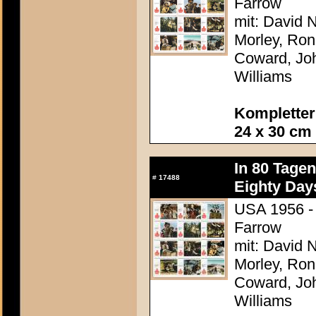
Farrow
mit: David N
Morley, Ron
Coward, Joh
Williams
Kompletter
24 x 30 cm
In 80 Tage
#
17488
Eighty Day
USA 1956 - 
Farrow
mit: David N
Morley, Ron
Coward, Joh
Williams