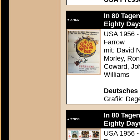
In 80 Tage
#
27837
Eighty Day
USA 1956 - 
Farrow
mit: David N
Morley, Ron
Coward, Joh
Williams
Deutsches 
Grafik: Dege
In 80 Tage
#
27833
Eighty Day
USA 1956 - 