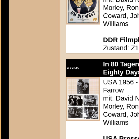
Morley, Ron
Coward, Joh
Williams
DDR Filmpl
Zustand: Z1 
In 80 Tage
#
27845
Eighty Day
USA 1956 - 
Farrow
mit: David N
Morley, Ron
Coward, Joh
Williams
USA Presse