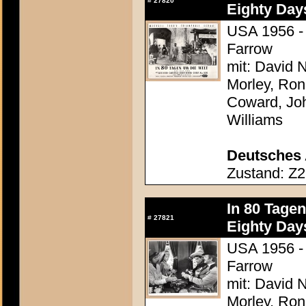
#
27820
Eighty Day
USA 1956 - 
Farrow
mit: David N
Morley, Ron
Coward, Joh
Williams
Deutsches 
Zustand: Z2
In 80 Tage
#
27821
Eighty Day
USA 1956 - 
Farrow
mit: David N
Morley, Ron