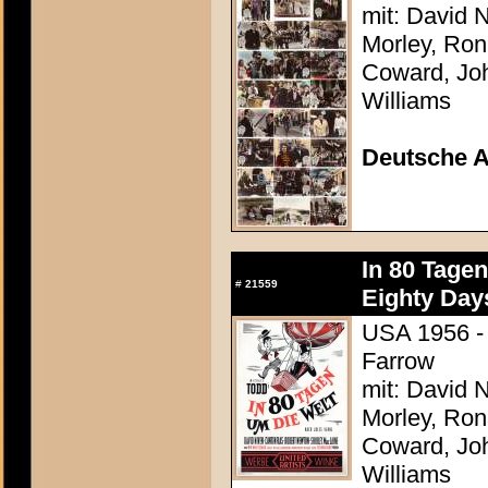
mit: David N
Morley, Ron
Coward, Joh
Williams
Deutsche 
In 80 Tage
#
21559
Eighty Day
USA 1956 - 
Farrow
mit: David N
Morley, Ron
Coward, Joh
Williams