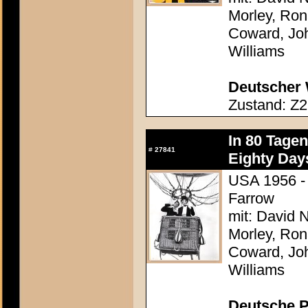
Morley, Ron
Coward, Joh
Williams
Deutscher 
Zustand: Z2
In 80 Tage
#
27841
Eighty Day
USA 1956 - 
Farrow
mit: David N
Morley, Ron
Coward, Joh
Williams
Deutsche P