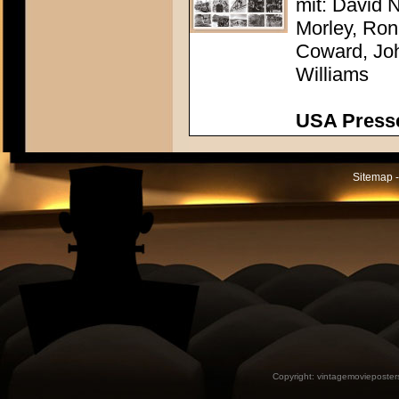
mit: David N
Morley, Ron
Coward, Joh
Williams
USA Presse
Sitemap -
Copyright:
vintagemovieposter