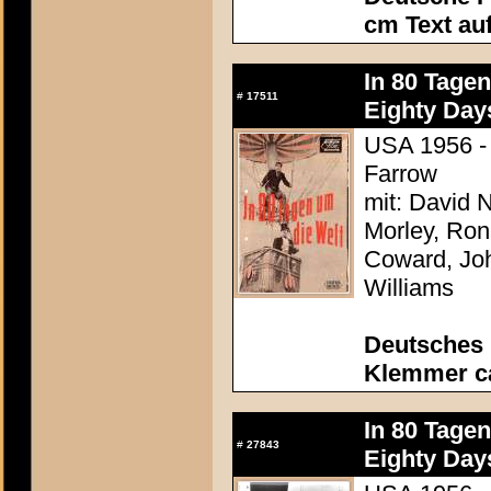
cm Text au
In 80 Tage
#
17511
Eighty Day
USA 1956 - 
Farrow
mit: David N
Morley, Ron
Coward, Joh
Williams
Deutsches
Klemmer ca
In 80 Tage
#
27843
Eighty Day