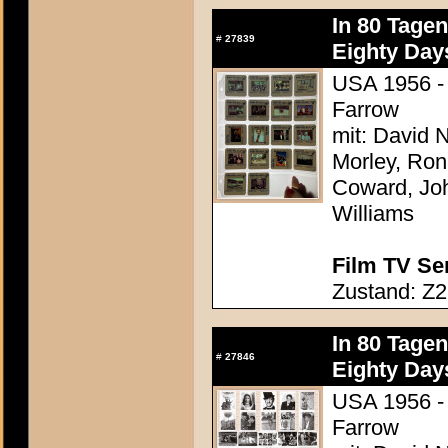
In 80 Tage
#
27839
Eighty Day
USA 1956 - 
Farrow
mit: David N
Morley, Ron
Coward, Joh
Williams
Film TV Se
Zustand: Z2
In 80 Tage
#
27846
Eighty Day
USA 1956 - 
Farrow