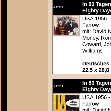
In 80 Tage
#
27822
Eighty Day
USA 1956 - 
Farrow
mit: David N
Morley, Ron
Coward, Joh
Williams
Deutsches 
22,5 x 28,8
In 80 Tage
#
17514
Eighty Day
USA 1956 - 
Farrow
mit: David N