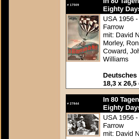
In 80 Tage
#
17509
Eighty Day
USA 1956 - 
Farrow
mit: David N
Morley, Ron
Coward, Joh
Williams
Deutsches 
18,3 x 26,5
In 80 Tage
#
27844
Eighty Day
USA 1956 - 
Farrow
mit: David N