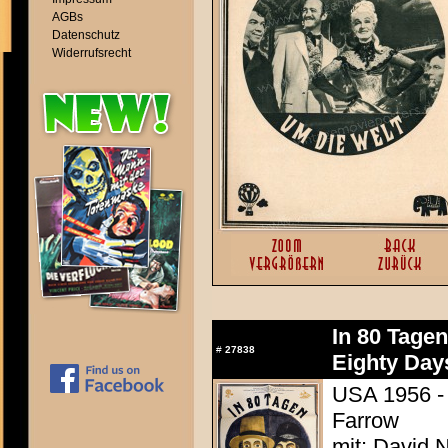
AGBs
Datenschutz
Widerrufsrecht
In 80 Tage
#
27838
Eighty Day
USA 1956 - 
Farrow
mit: David N