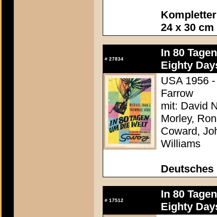
Kompletter
24 x 30 cm
In 80 Tage
#
27834
Eighty Day
USA 1956 - 
Farrow
mit: David N
Morley, Ron
Coward, Joh
Williams
Deutsches
In 80 Tage
#
17512
Eighty Day