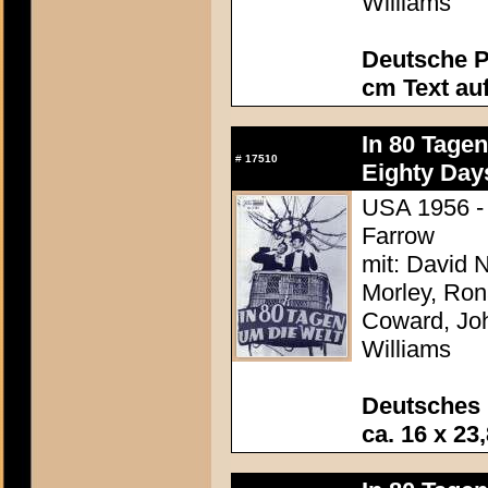
Williams
Deutsche P
cm Text au
In 80 Tage
#
17510
Eighty Day
USA 1956 - 
Farrow
mit: David N
Morley, Ron
Coward, Joh
Williams
Deutsches
ca. 16 x 23