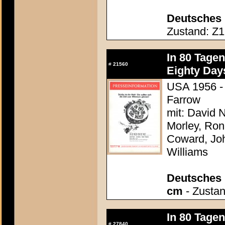
Deutsches 
Zustand: Z1 
In 80 Tage
#
21560
Eighty Day
USA 1956 - 
Farrow
mit: David N
Morley, Ron
Coward, Joh
Williams
Deutsches P
cm
- Zustan
In 80 Tage
#
27840