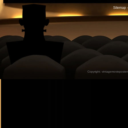
Sitemap -
Copyright:
vintagemovieposter