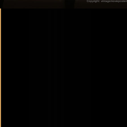
Copyright:
vintagemovieposter