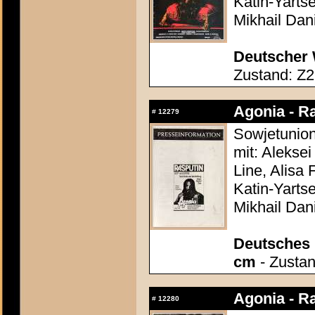
Katin-Yarts
Mikhail Dan
Deutscher 
Zustand: Z2
Agonia - R
#
12279
Sowjetunion
mit: Alekse
Line, Alisa 
Katin-Yarts
Mikhail Dan
Deutsches P
cm
- Zustan
Agonia - R
#
12280