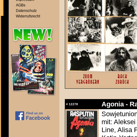
AGBs
Datenschutz
Widerrufsrecht
Agonia - R
#
12278
Sowjetunion
mit: Alekse
Line, Alisa 