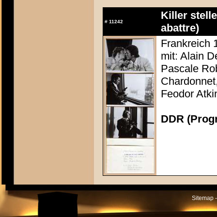
Killer stel
#
11242
abattre)
Frankreich 
mit: Alain D
Pascale Rob
Chardonnet,
Feodor Atki
DDR (Progr
Sitemap -