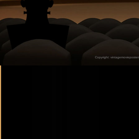
Copyright:
vintagemovieposter