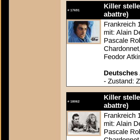
Killer stel
#
17691
abattre)
Frankreich 
mit: Alain D
Pascale Rob
Chardonnet,
Feodor Atki
Deutsches 
- Zustand: 
Killer stel
#
18062
abattre)
Frankreich 
mit: Alain D
Pascale Rob
Chardonnet,