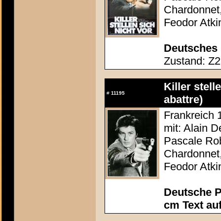
Chardonnet,
Feodor Atki
Deutsches 
Zustand: Z2 
Killer stel
#
11195
abattre)
Frankreich 
mit: Alain D
Pascale Rob
Chardonnet,
Feodor Atki
Deutsche P
cm Text au