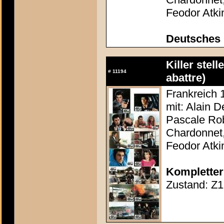
Feodor Atki
Deutsches 
Killer stel
#
11194
abattre)
Frankreich 
mit: Alain D
Pascale Rob
Chardonnet,
Feodor Atki
Kompletter
Zustand: Z1