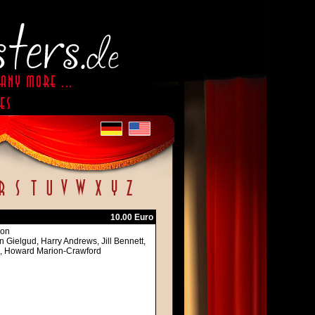
10.00 Euro
son
 Gielgud, Harry Andrews, Jill Bennett,
, Howard Marion-Crawford