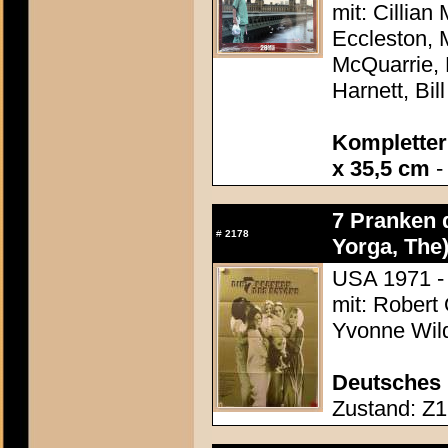
mit: Cillian
Eccleston, 
McQuarrie, 
Harnett, Bill
Kompletter 
x 35,5 cm
-
7 Pranken 
#
2178
Yorga, The
USA 1971 - 
mit: Robert 
Yvonne Wil
Deutsches 
Zustand: Z1 