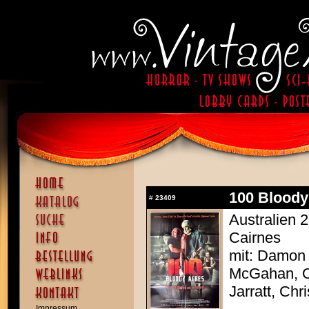
100 Bloody
#
23409
Australien 
Cairnes
mit: Damon
McGahan, Ol
Jarratt, Chr
Impressum