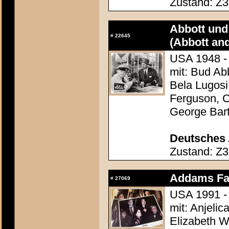
Zustand: Z3
Abbott und 
#
22645
(Abbott an
USA 1948 - 
mit: Bud Ab
Bela Lugosi
Ferguson, C
George Bar
Deutsches 
Zustand: Z3
Addams Fam
#
27069
USA 1991 - 
mit: Anjelic
Elizabeth Wi