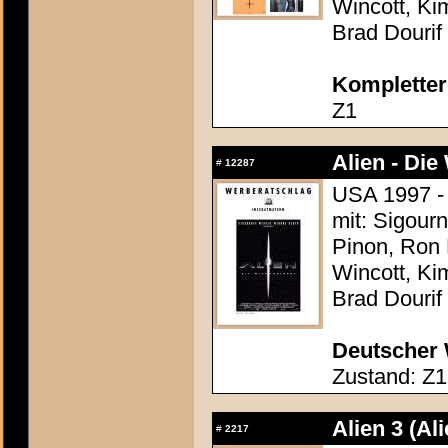
Wincott, Ki
Brad Dourif
Kompletter
Z1
Alien - Die
#
12287
USA 1997 - 
mit: Sigour
Pinon, Ron 
Wincott, Ki
Brad Dourif
Deutscher 
Zustand: Z1
Alien 3 (Ali
#
2217