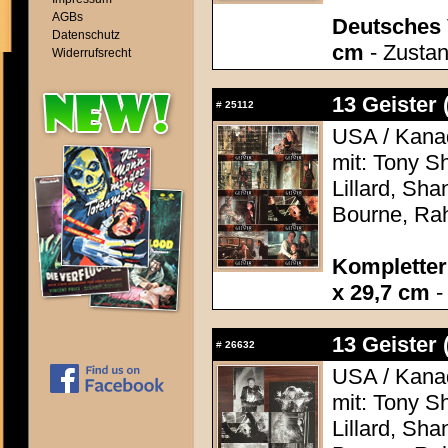
AGBs
Deutsches 
Datenschutz
cm
- Zustan
Widerrufsrecht
13 Geister 
#
25112
USA / Kana
mit: Tony S
Lillard, Sh
Bourne, Ra
Kompletter 
x 29,7 cm
-
13 Geister 
#
26632
USA / Kana
mit: Tony S
Lillard, Sh