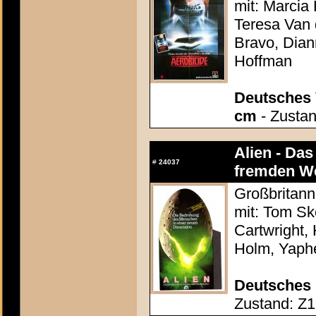
mit: Marcia
Teresa Van 
Bravo, Dian
Hoffman
Deutsches 
cm
- Zustan
Alien - Da
#
24037
fremden We
Großbritann
mit: Tom Sk
Cartwright,
Holm, Yaphe
Deutsches 
Zustand: Z1