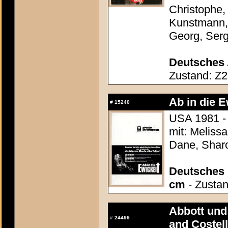
Christophe,
Kunstmann, 
Georg, Ser
Deutsches 
Zustand: Z2
Ab in die E
#
15240
USA 1981 -
mit: Meliss
Dane, Shar
Deutsches P
cm
- Zustan
Abbott und
#
24499
and Costel