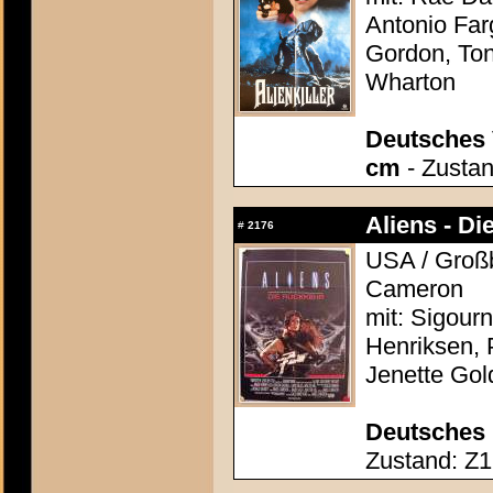
Antonio Far
Gordon, Ton
Wharton
Deutsches 
cm
- Zustan
Aliens - Di
#
2176
USA / Großb
Cameron
mit: Sigour
Henriksen, 
Jenette Gol
Deutsches 
Zustand: Z1 