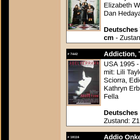
Elizabeth Wi
Dan Hedaya,
Deutsches 
cm
- Zustan
Addiction, 
#
7442
USA 1995 - 
mit: Lili Ta
Sciorra, Edi
Kathryn Erb
Fella
Deutsches 
Zustand: Z1 
Addio Onke
#
18116