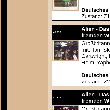
Deutsches 
Zustand: Z1 
Alien - Da
#
2232
fremden We
Großbritann
mit: Tom Sk
Cartwright,
Holm, Yaphe
Deutsches 
Zustand: Z2
Alien - Da
#
2234
fremden We
Großbritann