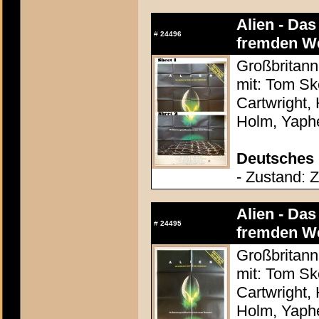
Alien - Da
#
24496
fremden We
Großbritann
mit: Tom Sk
Cartwright,
Holm, Yaphe
Deutsches 
- Zustand: Z
Alien - Da
#
24495
fremden We
Großbritann
mit: Tom Sk
Cartwright,
Holm, Yaphe