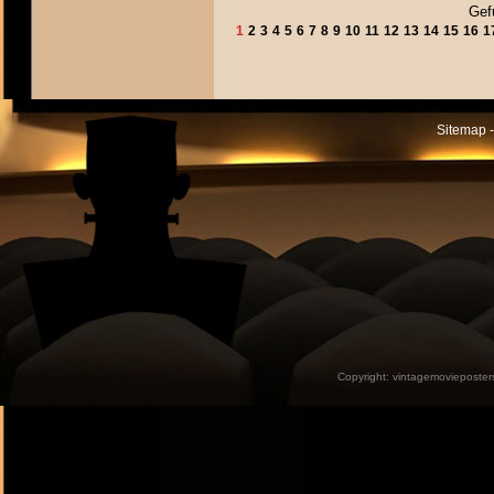
Gef
1
2
3
4
5
6
7
8
9
10
11
12
13
14
15
16
1
Sitemap -
Copyright:
vintagemovieposter