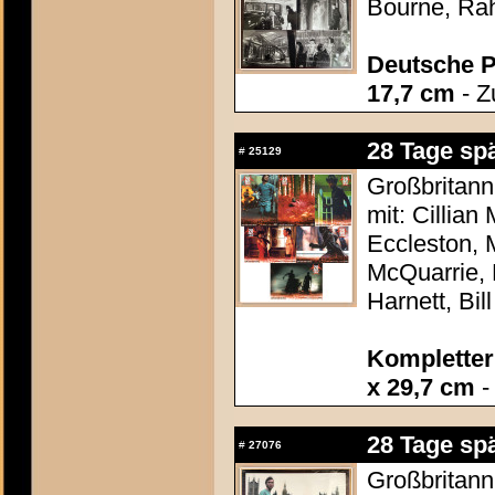
Bourne, Ra
Deutsche P
17,7 cm
- Z
28 Tage spä
#
25129
Großbritann
mit: Cillian
Eccleston, 
McQuarrie, 
Harnett, Bill
Kompletter 
x 29,7 cm
-
28 Tage spä
#
27076
Großbritann