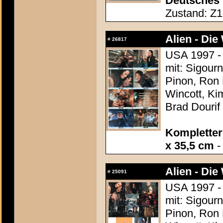
Deutsches 
Zustand: Z1 
Alien - Die
#
26817
USA 1997 - 
mit: Sigour
Pinon, Ron 
Wincott, Ki
Brad Dourif
Kompletter 
x 35,5 cm
-
Alien - Die
#
25091
USA 1997 - 
mit: Sigour
Pinon, Ron 