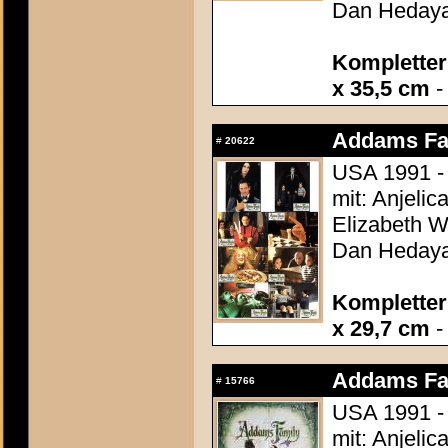
Dan Hedaya,
Kompletter 
x 35,5 cm
-
Addams Fam
#
20622
USA 1991 - 
mit: Anjelic
Elizabeth Wi
Dan Hedaya,
Kompletter 
x 29,7 cm
-
Addams Fam
#
15766
USA 1991 - 
mit: Anjelic