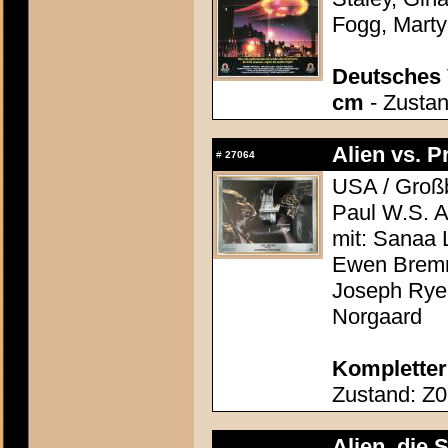
Fogg, Marty
Deutsches 
cm
- Zustan
Alien vs. P
#
27064
USA / Großb
Paul W.S. 
mit: Sanaa 
Ewen Bremn
Joseph Rye,
Norgaard
Kompletter
Zustand: Z0
Alien, die 