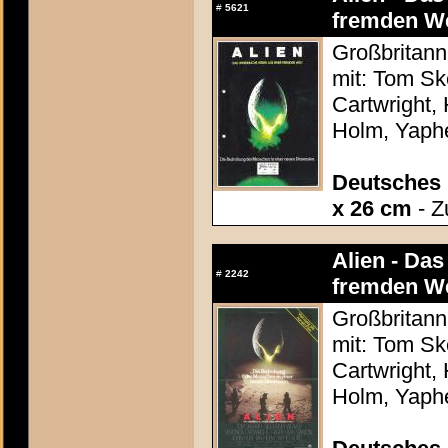
#
5621
fremden We
Großbritann
mit: Tom Sk
Cartwright,
Holm, Yaphe
Deutsches 
x 26 cm
- Z
Alien - Da
#
2242
fremden We
Großbritann
mit: Tom Sk
Cartwright,
Holm, Yaphe