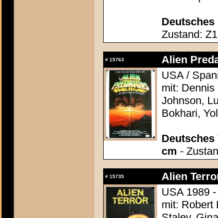
Deutsches 
Zustand: Z1 
Alien Preda
#
15763
USA / Spani
mit: Dennis 
Johnson, Lu
Bokhari, Yo
Deutsches 
cm
- Zustan
Alien Terro
#
15735
USA 1989 - 
mit: Robert
Staley, Gin