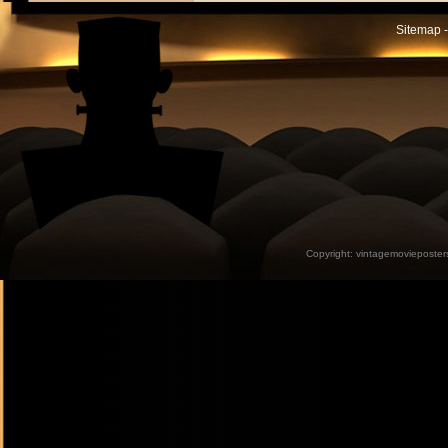
Sitemap -
Copyright:
vintagemovieposter