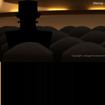
Sitemap -
Copyright:
vintagemovieposter