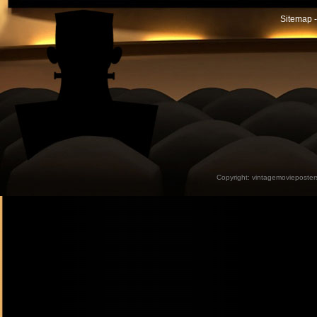
Sitemap -
Copyright:
vintagemovieposter