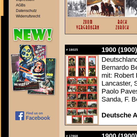
AGBs
Datenschutz
Widerrufsrecht
1900 (1900)
#
18025
Deutschland 
Bernardo Be
mit: Robert
Lancaster, 
Paolo Paves
Sanda, F. Be
Deutsche 
1900 (1900)
#
17868