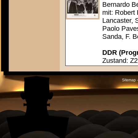
Bernardo Be
mit: Robert
Lancaster, 
Paolo Paves
Sanda, F. Be
DDR (Progr
Zustand: Z2
Sitemap -