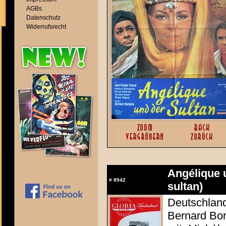
AGBs
Datenschutz
Widerrufsrecht
Angélique u
#
8942
sultan)
Deutschland 
Bernard Bor