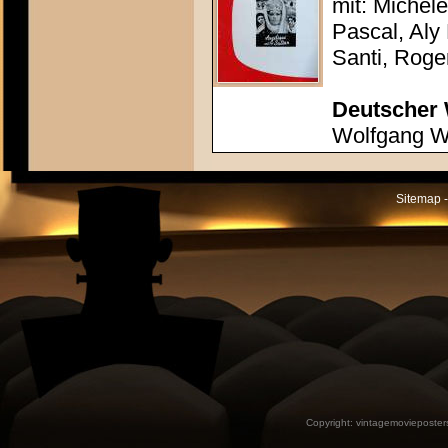
mit: Michèl
Pascal, Aly
Santi, Roge
Deutscher 
Wolfgang Wi
Sitemap -
Copyright:
vintagemovieposter