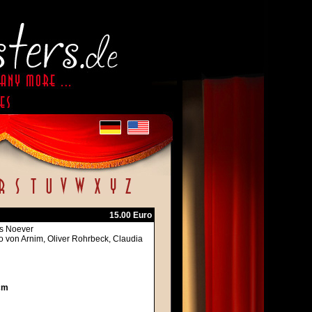
15.00 Euro
ns Noever
ro von Arnim, Oliver Rohrbeck, Claudia
cm