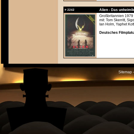
Alien - Das unheiml
#
2242
Großbritannien 1979 
mit: Tom Skerritt, Si
Ian Holm, Yaphet Kot
Deutsches Filmplaka
Sitemap -