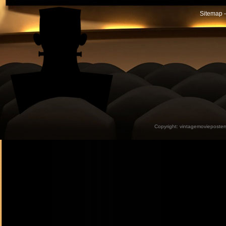
Sitemap -
Copyright:
vintagemovieposter