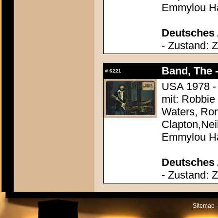
Emmylou Ha
Deutsches 
- Zustand: 
Band, The -
#
6221
USA 1978 - 
mit: Robbie
Waters, Ron
Clapton,Nei
Emmylou Ha
Deutsches 
- Zustand: 
Sitemap -