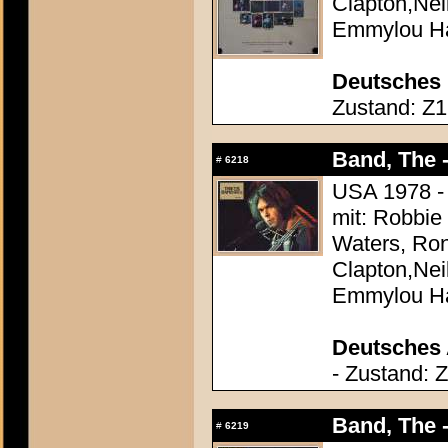
Clapton,Nei
Emmylou Ha
Deutsches 
Zustand: Z1 
Band, The -
#
6218
USA 1978 - 
mit: Robbie
Waters, Ron
Clapton,Nei
Emmylou Ha
Deutsches 
- Zustand: 
Band, The -
#
6219