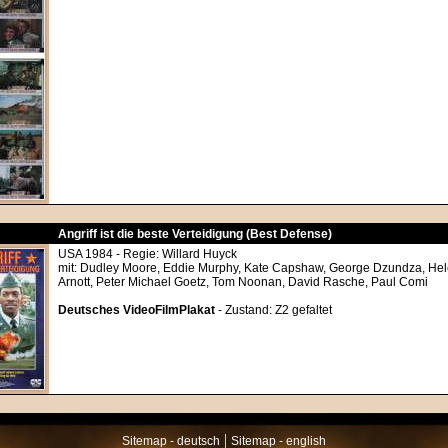
Angriff ist die beste Verteidigung (Best Defense)
USA 1984 - Regie: Willard Huyck
mit: Dudley Moore, Eddie Murphy, Kate Capshaw, George Dzundza, Hel
Arnott, Peter Michael Goetz, Tom Noonan, David Rasche, Paul Comi
Deutsches VideoFilmPlakat
- Zustand: Z2 gefaltet
|
Sitemap - deutsch
Sitemap - english