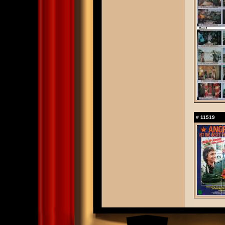
#
11519