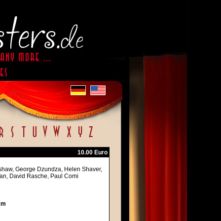
10.00 Euro
pshaw, George Dzundza, Helen Shaver,
nan, David Rasche, Paul Comi
cm