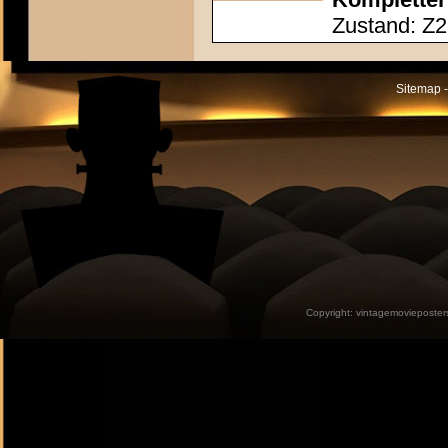
Zustand: Z2
Sitemap -
Copyright:
vintagemovieposter