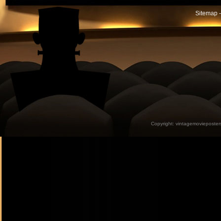
Sitemap -
Copyright:
vintagemovieposter