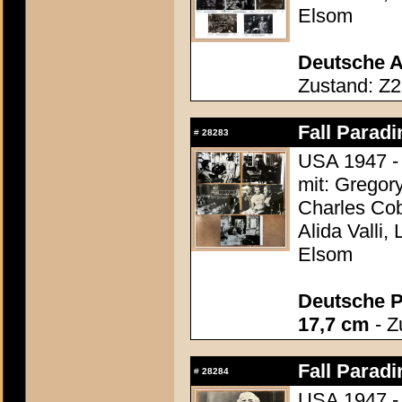
Elsom
Deutsche A
Zustand: Z2
Fall Paradi
#
28283
USA 1947 - 
mit: Gregor
Charles Cob
Alida Valli,
Elsom
Deutsche P
17,7 cm
- Z
Fall Paradi
#
28284
USA 1947 - 