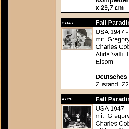
Kompletter 
x 29,7 cm
-
Fall Paradi
#
28275
USA 1947 - 
mit: Gregor
Charles Cob
Alida Valli,
Elsom
Deutsches 
Zustand: Z2 
Fall Paradi
#
28285
USA 1947 - 
mit: Gregor
Charles Cob