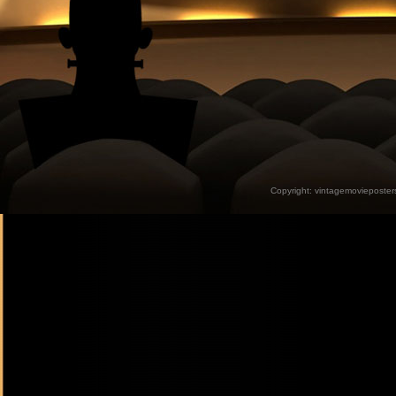
Copyright:
vintagemovieposter