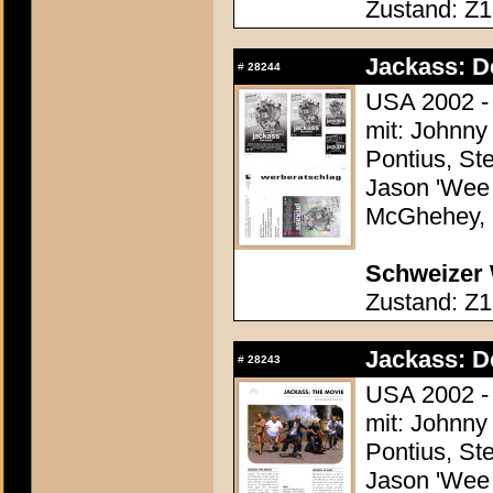
Zustand: Z1
Jackass: D
#
28244
USA 2002 - 
mit: Johnny
Pontius, St
Jason 'Wee 
McGhehey, 
Schweizer 
Zustand: Z1
Jackass: D
#
28243
USA 2002 - 
mit: Johnny
Pontius, St
Jason 'Wee 