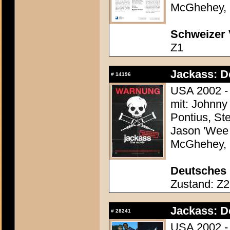
McGhehey, 
Schweizer 
Z1
Jackass: D
#
14196
USA 2002 - 
mit: Johnny
Pontius, St
Jason 'Wee 
McGhehey, 
Deutsches 
Zustand: Z2 
Jackass: D
#
28241
USA 2002 - 