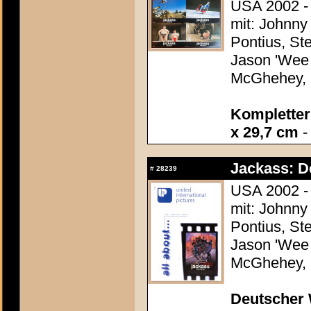
USA 2002 - 
mit: Johnny
Pontius, St
Jason 'Wee 
McGhehey, 
Kompletter 
x 29,7 cm
-
Jackass: D
#
28239
USA 2002 - 
mit: Johnny
Pontius, St
Jason 'Wee 
McGhehey, 
Deutscher 