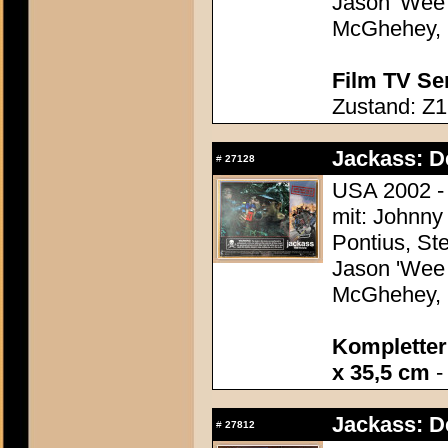
Jason 'Wee 
McGhehey, 
Film TV Se
Zustand: Z1
Jackass: D
#
27128
USA 2002 - 
mit: Johnny
Pontius, St
Jason 'Wee 
McGhehey, 
Kompletter 
x 35,5 cm
-
Jackass: D
#
27812