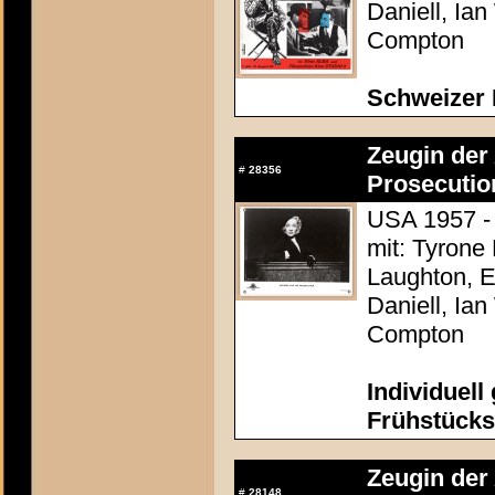
Daniell, Ia
Compton
Schweizer 
Zeugin der 
#
28356
Prosecutio
USA 1957 - 
mit: Tyrone
Laughton, E
Daniell, Ia
Compton
Individuell
Frühstücks
Zeugin der 
#
28148