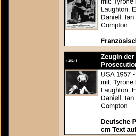
mit: Tyrone
Laughton, E
Daniell, Ia
Compton
Französisc
Zeugin der 
#
28143
Prosecutio
USA 1957 - 
mit: Tyrone
Laughton, E
Daniell, Ia
Compton
Deutsche P
cm Text au