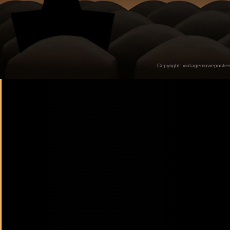
Copyright:
vintagemovieposter