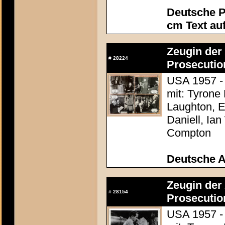
Deutsche P
cm Text au
Zeugin der 
#
28224
Prosecutio
USA 1957 - 
mit: Tyrone
Laughton, E
Daniell, Ia
Compton
Deutsche 
Zeugin der 
#
28154
Prosecutio
USA 1957 - 