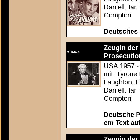
Daniell, Ia
Compton
Deutsches
Zeugin der 
#
16535
Prosecutio
USA 1957 - 
mit: Tyrone
Laughton, E
Daniell, Ia
Compton
Deutsche P
cm Text au
Zeugin der 