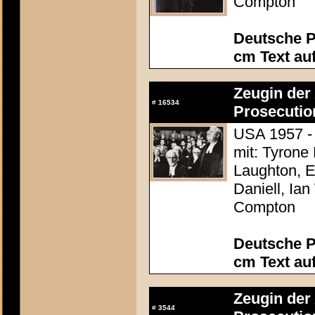
Compton
Deutsche P
cm Text au
Zeugin der 
#
16534
Prosecutio
USA 1957 - 
mit: Tyrone
Laughton, E
Daniell, Ia
Compton
Deutsche P
cm Text au
Zeugin der 
#
3544