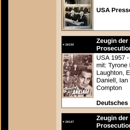
USA Presse
Zeugin der 
#
28150
Prosecutio
USA 1957 - 
mit: Tyrone
Laughton, E
Daniell, Ia
Compton
Deutsches
Zeugin der 
#
28147
Prosecutio