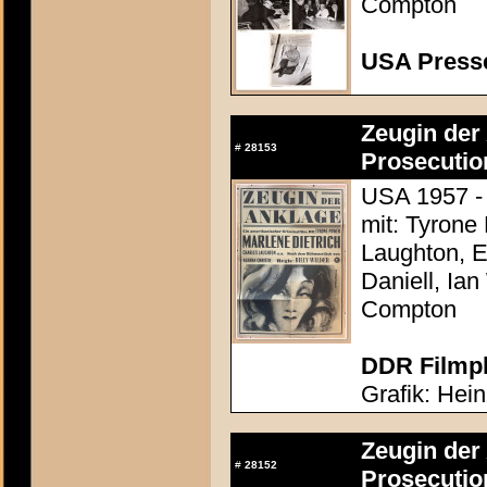
Compton
USA Presse
Zeugin der 
#
28153
Prosecutio
USA 1957 - 
mit: Tyrone
Laughton, E
Daniell, Ia
Compton
DDR Filmpl
Grafik: Hei
Zeugin der 
#
28152
Prosecutio