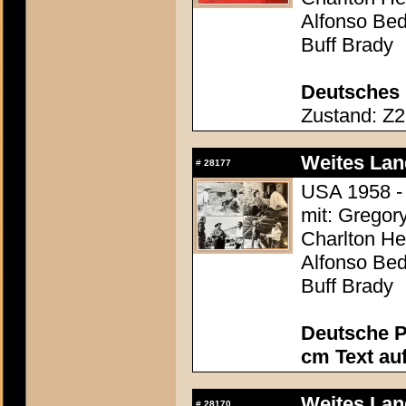
Alfonso Be
Buff Brady
Deutsches 
Zustand: Z2 
Weites Lan
#
28177
USA 1958 - 
mit: Gregor
Charlton Hes
Alfonso Be
Buff Brady
Deutsche P
cm Text au
Weites Lan
#
28170