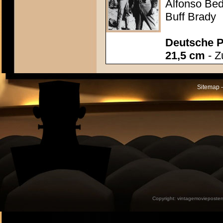
Alfonso Be
Buff Brady
Deutsche P
21,5 cm
- Z
Sitemap -
Copyright:
vintagemovieposter