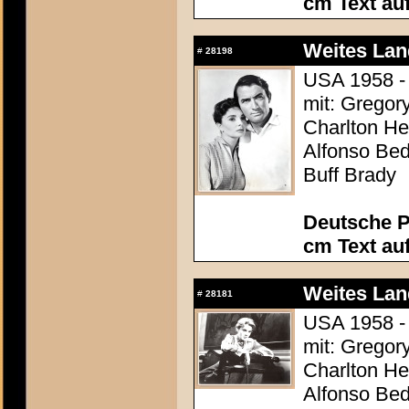
cm Text au
Weites Lan
#
28198
USA 1958 - 
mit: Gregor
Charlton Hes
Alfonso Be
Buff Brady
Deutsche P
cm Text au
Weites Lan
#
28181
USA 1958 - 
mit: Gregor
Charlton Hes
Alfonso Be