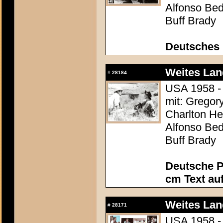
Alfonso Be
Buff Brady
Deutsches 
Weites Lan
#
28184
USA 1958 - 
mit: Gregor
Charlton Hes
Alfonso Be
Buff Brady
Deutsche P
cm Text au
Weites Lan
#
28171
USA 1958 - 