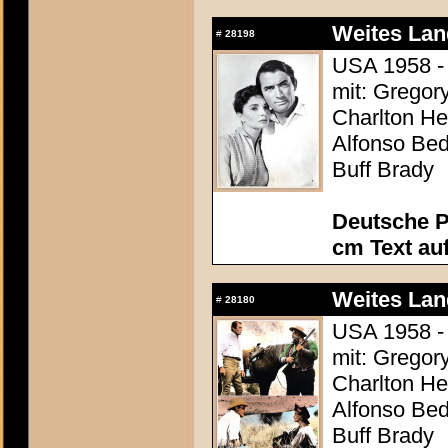
Weites Lan
#
28198
USA 1958 - 
mit: Gregor
Charlton Hes
Alfonso Be
Buff Brady
Deutsche P
cm Text au
Weites Lan
#
28180
USA 1958 - 
mit: Gregor
Charlton Hes
Alfonso Be
Buff Brady