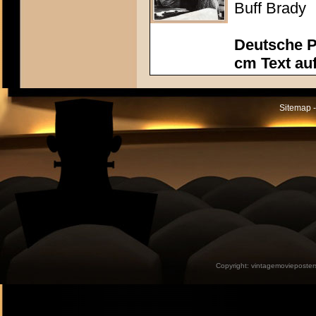
Buff Brady
Deutsche P
cm Text au
Sitemap -
Copyright:
vintagemovieposter