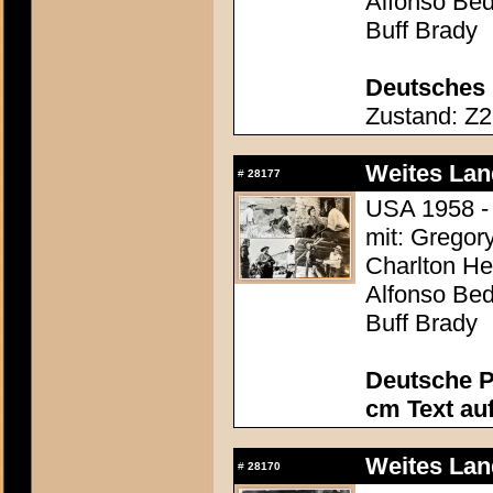
Alfonso Be
Buff Brady
Deutsches 
Zustand: Z2 
Weites Lan
#
28177
USA 1958 - 
mit: Gregor
Charlton Hes
Alfonso Be
Buff Brady
Deutsche P
cm Text au
Weites Lan
#
28170