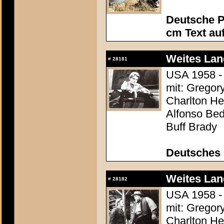
Deutsche P
cm Text au
Weites Lan
#
28181
USA 1958 - 
mit: Gregor
Charlton Hes
Alfonso Be
Buff Brady
Deutsches 
Weites Lan
#
28182
USA 1958 - 
mit: Gregor
Charlton Hes