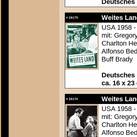
Deutsches
Weites Lan
#
28175
USA 1958 - 
mit: Gregor
Charlton Hes
Alfonso Be
Buff Brady
Deutsches 
ca. 16 x 23
Weites Lan
#
28176
USA 1958 - 
mit: Gregor
Charlton Hes
Alfonso Be